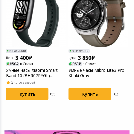
Игровые аксесс
Цифровые фото
Товары для дачи и сада
Программное об
Устройства зву
Музыкальные инструменты
Канцтовары
В наличии
В наличии
3 400
3 850
Аксессуары
Цена
Цена
Ц
850
в Сплит
963
в Сплит
a
Умные часы Xiaomi Smart
Умные часы Mibro Lite3 Pro
У
Торговое оборудование
Band 10 (BHR07PYGL)
Khaki Gray
4
Midnight Black
5
(5 отзывов)
Умный дом
Купить
Купить
+62
+55
Системы безопасности
Системы видеонаблюдения
Уцененные товары