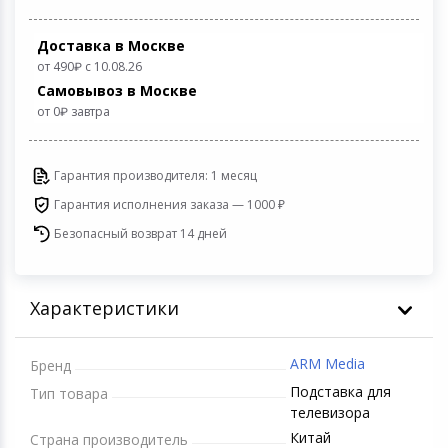
Игровые аксесс
Цифровые фото
Товары для дачи и сада
Доставка в Москве
от 490
с 10.08.26
Программное об
Устройства зву
Самовывоз в Москве
Музыкальные инструменты
от 0
завтра
Канцтовары
Гарантия производителя: 1 месяц
Аксессуары
Гарантия исполнения заказа — 1000 ₽
Безопасный возврат 14 дней
Торговое оборудование
Умный дом
Характеристики
Системы безопасности
ARM Media
Бренд
Системы видеонаблюдения
Подставка для
Тип товара
телевизора
Уцененные товары
Китай
Страна производитель