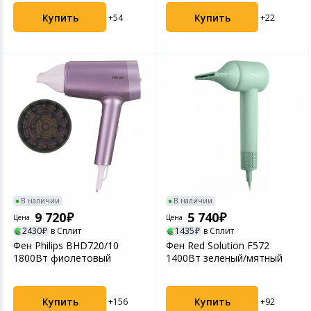
Купить
Купить
+54
+22
В наличии
В наличии
9 720
5 740
Цена
Цена
2430
в Сплит
1435
в Сплит
Фен Philips BHD720/10
Фен Red Solution F572
1800Вт фиолетовый
1400Вт зеленый/мятный
Купить
Купить
+156
+92