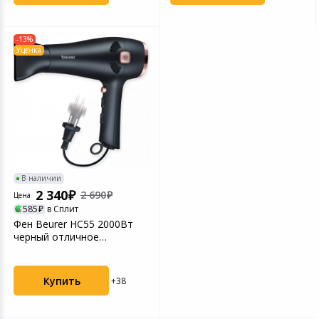
-13%
Уценка
В наличии
2 340
2 690
Цена
585
в Сплит
Фен Beurer HC55 2000Вт
черный отличное
состояние
Купить
+38