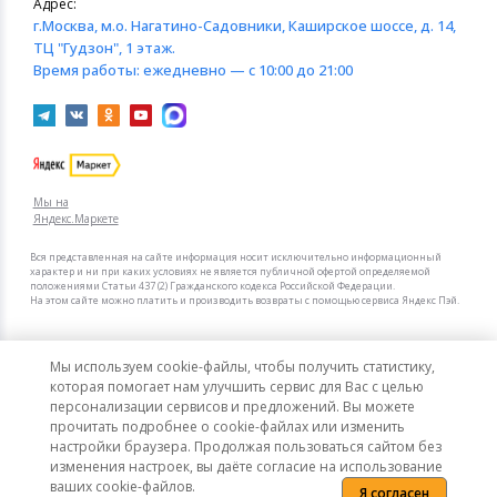
Адрес:
г.Москва
, м.о. Нагатино-Садовники, Каширское шоссе, д. 14,
ТЦ "Гудзон", 1 этаж.
Время работы:
ежедневно — с 10:00 до 21:00
Мы на
Яндекс.Маркете
Вся представленная на сайте информация носит исключительно информационный
характер и ни при каких условиях не является публичной офертой определяемой
положениями Статьи 437 (2) Гражданского кодекса Российской Федерации.
На этом сайте можно платить и производить возвраты с помощью сервиса Яндекс Пэй.
Мы в других городах
Мы используем cookie-файлы, чтобы получить статистику,
Санкт-Петербург
Москва
которая помогает нам улучшить сервис для Вас с целью
персонализации сервисов и предложений. Вы можете
прочитать подробнее о cookie-файлах или изменить
Интернет-гипермаркет актуальных товаров «КотоФото»
настройки браузера. Продолжая пользоваться сайтом без
© 2008–2026. Все цены указаны в рублях РФ.
изменения настроек, вы даёте согласие на использование
ваших cookie-файлов.
Я согласен
Политика конфиденциальности
Карта сайта
Сообщить об ошибке