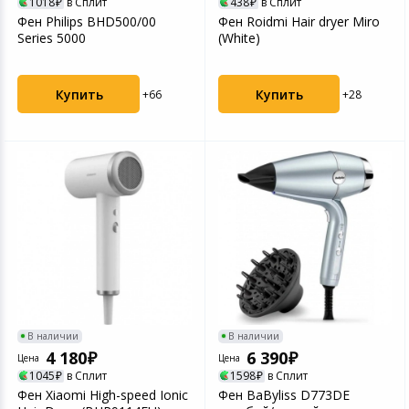
1018
в Сплит
438
в Сплит
Фен Philips BHD500/00
Фен Roidmi Hair dryer Miro
Series 5000
(White)
Купить
Купить
+66
+28
В наличии
В наличии
4 180
6 390
Цена
Цена
1045
в Сплит
1598
в Сплит
Фен Xiaomi High-speed Ionic
Фен BaByliss D773DE