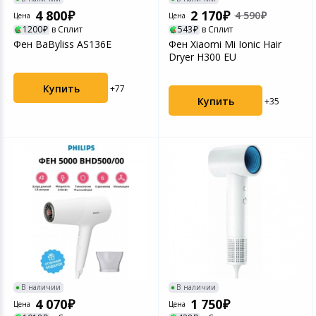
Игровые аксесс
Цифровые фото
4 800
2 170
4 590
Цена
Цена
1200
в Сплит
543
в Сплит
Товары для дачи и сада
Фен BaByliss AS136E
Фен Xiaomi Mi Ionic Hair
Программное об
Устройства зву
Dryer H300 EU
Музыкальные инструменты
Купить
+77
Канцтовары
Купить
+35
Аксессуары
Торговое оборудование
Умный дом
Системы безопасности
Системы видеонаблюдения
В наличии
В наличии
4 070
1 750
Цена
Цена
Уцененные товары