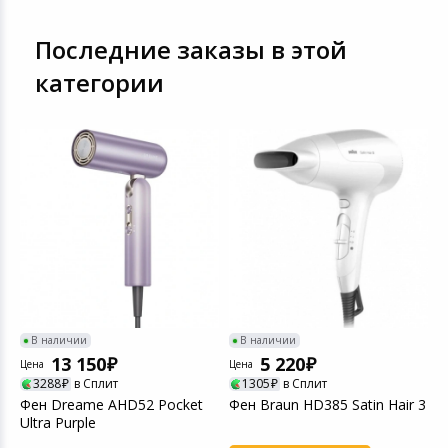
Последние заказы в этой
категории
В наличии
В наличии
13 150
5 220
Цена
Цена
Ц
3288
в Сплит
1305
в Сплит
Фен Dreame AHD52 Pocket
Фен Braun HD385 Satin Hair 3
Ф
Ultra Purple
1