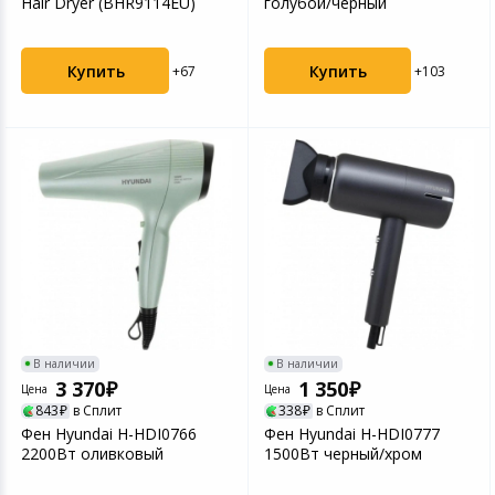
Hair Dryer (BHR9114EU)
голубой/черный
Купить
Купить
+67
+103
В наличии
В наличии
3 370
1 350
Цена
Цена
843
в Сплит
338
в Сплит
Фен Hyundai H-HDI0766
Фен Hyundai H-HDI0777
2200Вт оливковый
1500Вт черный/хром