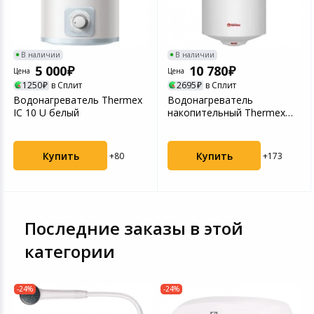
В наличии
В наличии
5 000
10 780
Цена
Цена
1250
в Сплит
2695
в Сплит
Водонагреватель Thermex
Водонагреватель
IC 10 U белый
накопительный Thermex
Champion TitaniumHeat 100
...
Купить
Купить
+80
+173
Последние заказы в этой
категории
-24%
-24%
-