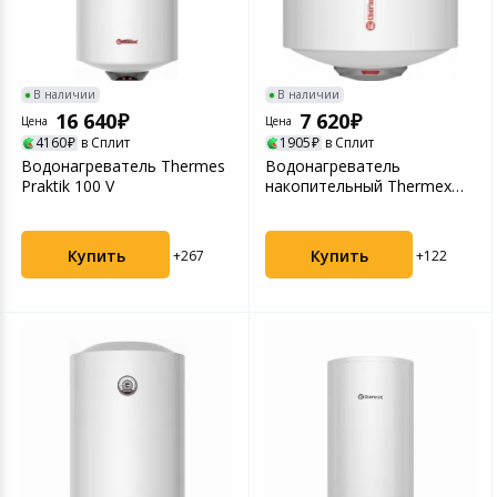
Игровые аксесс
Цифровые фото
Товары для дачи и сада
Программное об
Устройства зву
В наличии
В наличии
Музыкальные инструменты
16 640
7 620
Цена
Цена
4160
в Сплит
1905
в Сплит
Канцтовары
Водонагреватель Thermes
Водонагреватель
Praktik 100 V
накопительный Thermex
Giro 50 белый
Аксессуары
Купить
Купить
+267
+122
Системы безопасности
Торговое оборудование
Умный дом
Системы видеонаблюдения
Уцененные товары