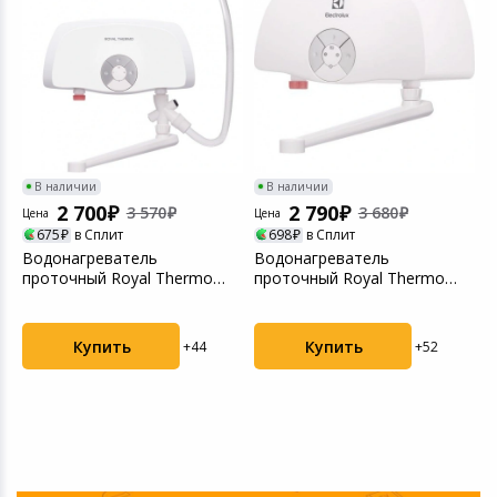
В наличии
В наличии
2 700
2 790
3 570
3 680
Цена
Цена
Ц
675
в Сплит
698
в Сплит
Водонагреватель
Водонагреватель
В
проточный Royal Thermo
проточный Royal Thermo
п
SmartFix TS (3,5 kW) - кр...
SmartFix T (5,5 kW) - кра...
S
Купить
Купить
+44
+52