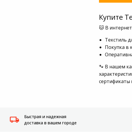
Системы
видеонаблюдения
Купите Т
🐱 В интерне
Уцененные товары
Текстиль д
Покупка в 
Оперативна
🐾 В нашем к
характеристи
сертификаты 
Быстрая и надежная
доставка в вашем городе