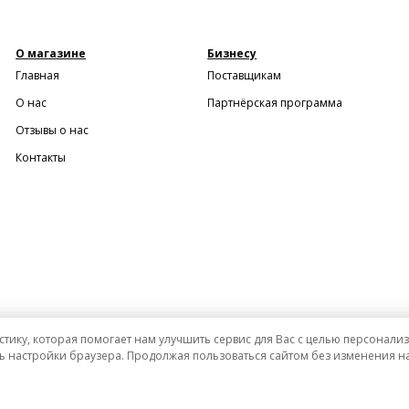
О магазине
Бизнесу
Главная
Поставщикам
О нас
Партнёрская программа
Отзывы о нас
Контакты
стику, которая помогает нам улучшить сервис для Вас с целью персонал
ь настройки браузера. Продолжая пользоваться сайтом без изменения на
и ни при каких условиях не является публичной офертой определяемой положениями Статьи 437 (2