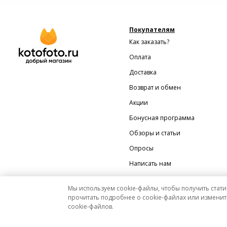
Покупателям
Как заказать?
Оплата
Доставка
Возврат и обмен
Акции
Бонусная программа
Обзоры и статьи
Опросы
Написать нам
Мы используем cookie-файлы, чтобы получить стати
прочитать подробнее о cookie-файлах или изменит
cookie-файлов.
Мы на Яндекс.Маркете
Вся представленная на сайте информация носит исключительно информационный характер 
На этом сайте можно платить и производить возвраты с помощью сервиса Яндекс Пэй.