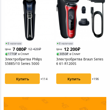
В наличии
В наличии
7 080
12 200
12 420
Цена
Цена
Ц
1770
в Сплит
3050
в Сплит
Электробритва Philips
Электробритва Braun Series
Э
S5885/10 Series 5000
6 61-R1200S
S
Купить
Купить
+114
+196