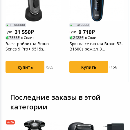
Игровые аксесс
Цифровые фото
Товары для дачи и сада
Программное об
Устройства зву
В наличии
В наличии
Музыкальные инструменты
31 550
9 710
Цена
Цена
7888
в Сплит
2428
в Сплит
Канцтовары
Электробритва Braun
Бритва сетчатая Braun 52-
Series 9 Pro+ 9515s,
B1600s реж.эл.:3
серебристая
питан.:аккум. синий
Аксессуары
Купить
Купить
+505
+156
Торговое оборудование
Умный дом
Последние заказы в этой
Системы безопасности
категории
Системы видеонаблюдения
-43%
Уцененные товары