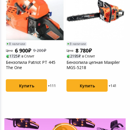
В наличии
В наличии
6 900
8 780
9 200
Цена
Цена
Ц
1725
в Сплит
2195
в Сплит
Бензопила Patriot PT 445
Бензопила цепная Maxpiler
П
The One
MGS-5218
З
ш
Купить
Купить
+111
+141