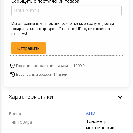
Сообщить о поступлении товара
Игровые аксесс
Цифровые фото
Товары для дачи и сада
Программное об
Устройства зву
Мы отправим вам автоматическое письмо сразу же, когда
Музыкальные инструменты
товар появится в продаже. Это окно НЕ подписывает на
рекламу!
Канцтовары
Отправить
Аксессуары
Гарантия исполнения заказа — 1000 ₽
Торговое оборудование
Безопасный возврат 14 дней
Умный дом
Характеристики
Системы безопасности
AND
Бренд
Системы видеонаблюдения
Тонометр
Тип товара
механический
Уцененные товары