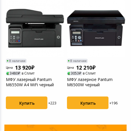
В наличии
В наличии
13 920
12 210
Цена
Цена
Ц
3480
в Сплит
3053
в Сплит
МФУ лазерный Pantum
МФУ лазерное Pantum
М
M6550W A4 WiFi черный
M6500W черный
B
Купить
Купить
+223
+196