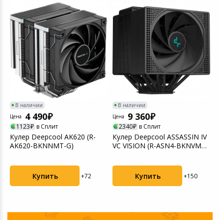
Игровые аксесс
Цифровые фото
Товары для дачи и сада
Программное об
Устройства зву
Музыкальные инструменты
Канцтовары
Аксессуары
В наличии
В наличии
4 490
9 360
Цена
Цена
Ц
Торговое оборудование
1123
в Сплит
2340
в Сплит
Кулер Deepсool AK620 (R-
Кулер Deepcool ASSASSIN IV
К
Умный дом
AK620-BKNNMT-G)
VC VISION (R-ASN4-BKNVMD-
2
G)
1
Системы безопасности
Купить
Купить
+72
+150
Системы видеонаблюдения
Уцененные товары