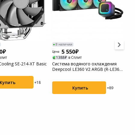
В наличии
В н
0
5 550
Цена
Цена
плит
1388
в Сплит
16
Cooling SE-214-XT Basic
Система водяного охлаждения
Куле
Deepcool LE360 V2 ARGB (R-LE360-
Verkh
BKAM...
Купить
+18
Купить
+89