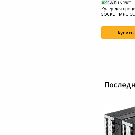
4403
в Сплит
Кулер для проц
SOCKET MPG CO
360 MSI
Купить
Последн