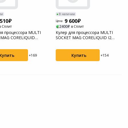
ии
В наличии
 510
9 600
Цена
в Сплит
2400
в Сплит
ля процессора MULTI
Кулер для процессора MULTI
 MAG CORELIQUID
SOCKET MAG CORELIQUID I240
ITE MSI
WHITE MSI
Купить
Купить
+169
+154