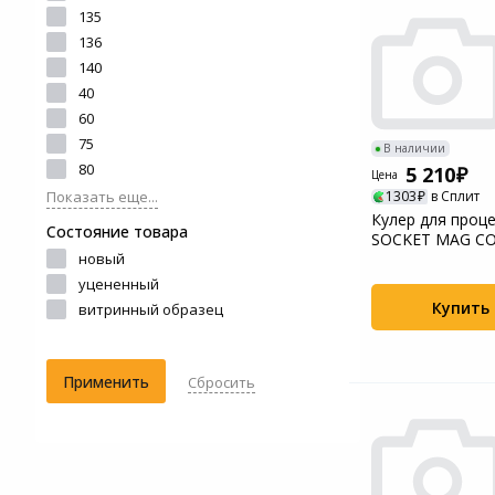
135
Системы
136
видеонаблюдения
140
40
Уцененные товары
60
75
В наличии
80
5 210
Цена
Показать еще...
1303
в Сплит
Кулер для проц
Состояние товара
SOCKET MAG CO
новый
240 MSI
уцененный
Купить
витринный образец
Применить
Сбросить