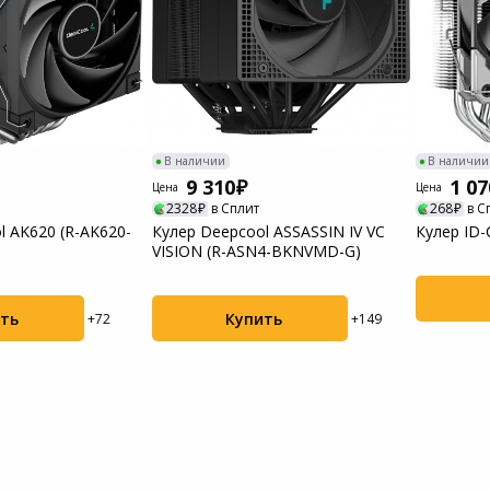
В наличии
В наличии
9 310
1 07
Цена
Цена
2328
в Сплит
268
в С
l AK620 (R-AK620-
Кулер Deepcool ASSASSIN IV VC
Кулер ID-
VISION (R-ASN4-BKNVMD-G)
ть
Купить
+72
+149