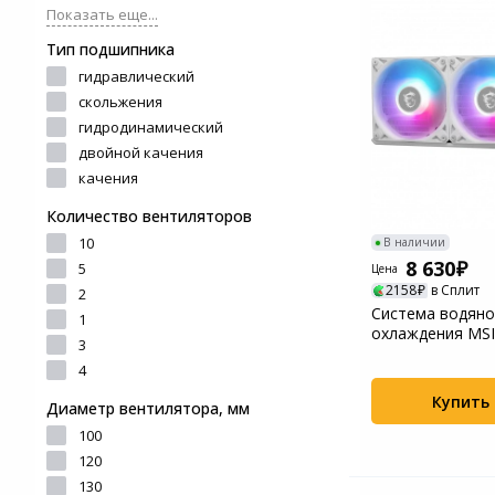
и ремонта
Показать еще...
Светофильтры
Игровые аксессуары
Тип подшипника
Наручные часы
гидравлический
Цифровые фоторамки
Программное обеспеч
скольжения
Товары для дачи и сада
гидродинамический
Устройства звукозапи
двойной качения
Музыкальные
качения
инструменты
Количество вентиляторов
10
В наличии
Канцтовары
8 630
5
Цена
2158
в Сплит
2
Аксессуары
Система водяно
1
охлаждения MS
3
CORELIQUID I240
Торговое оборудование
4
7ZW7E21...
Купить
Диаметр вентилятора, мм
Умный дом
100
120
Системы безопасности
130