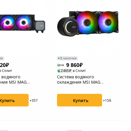
ии
В наличии
220
9 860
Цена
в Сплит
2465
в Сплит
 водяного
Система водяного
ения MSI MAG
охлаждения MSI MAG
UID A13 360 (306-
CORELIQUID E240 (306-
7ZW5E17...
Купить
Купить
+357
+158