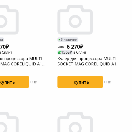
ии
В наличии
270
6 270
Цена
в Сплит
1568
в Сплит
ля процессора MULTI
Кулер для процессора MULTI
 MAG CORELIQUID A13
SOCKET MAG CORELIQUID A13
360 WHITE M...
Купить
Купить
+101
+101