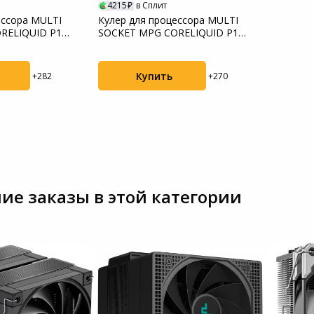
4215
в Сплит
ессора MULTI
Кулер для процессора MULTI
RELIQUID P13
SOCKET MPG CORELIQUID P13
360 WHITE M...
Купить
+282
+270
ие заказы в этой категории