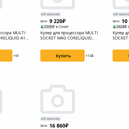
В наличии
В налич
9 220
10
Цена
Цена
2305
в Сплит
2628
ессора MULTI
Кулер для процессора MULTI
Кулер д
RELIQUID A15
SOCKET MAG CORELIQUID
SOCKET
E240 WHITE MSI
E360 WH
Купить
+91
+148
В наличии
16 860
Цена