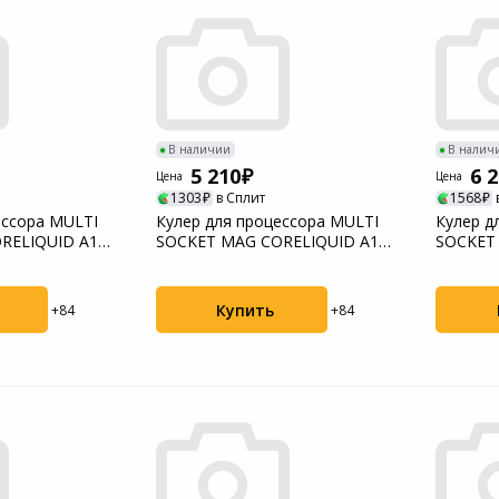
Пылесосы садовые
Мотоблоки
В наличии
В налич
5 210
6 
Цена
Цена
1303
в Сплит
1568
ессора MULTI
Кулер для процессора MULTI
Кулер д
RELIQUID A13
SOCKET MAG CORELIQUID A13
SOCKET
240 WHITE M...
360 MSI
Купить
+84
+84