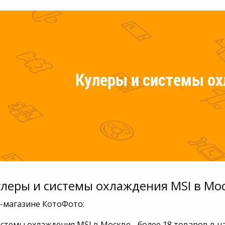
улеры и системы охлаждения MSI в Мо
т-магазине КотоФото:
истемы охлаждения MSI в Москве - более 18 товаров в 