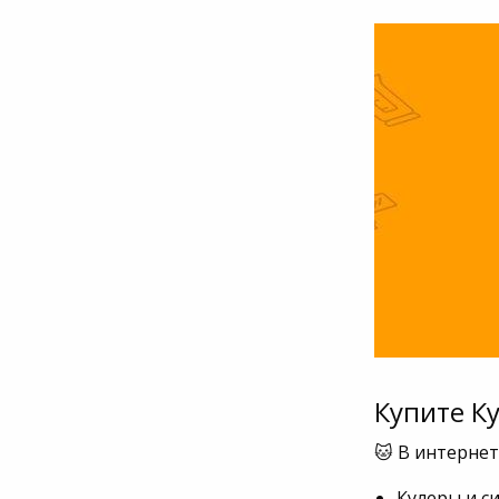
Купите К
🐱 В интерне
Кулеры и с