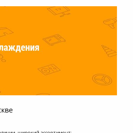
скве
наличии, широкий ассортимент;