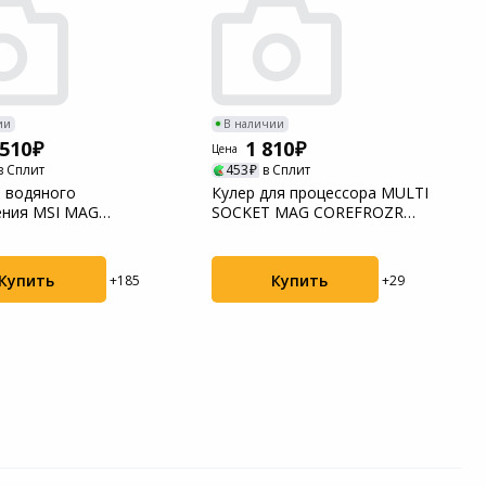
ии
В наличии
 510
1 810
Цена
в Сплит
453
в Сплит
 водяного
Кулер для процессора MULTI
ения MSI MAG
SOCKET MAG COREFROZR
UID E360 WHITE (306-
AA13 MSI
Купить
Купить
+185
+29