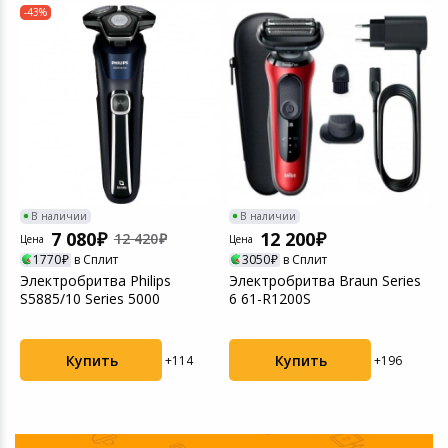
-43%
Игровые аксесс
Цифровые фото
Товары для дачи и сада
Программное об
Устройства зву
Музыкальные инструменты
Канцтовары
Аксессуары
В наличии
В наличии
7 080
12 200
12 420
Торговое оборудование
Цена
Цена
Ц
1770
в Сплит
3050
в Сплит
Электробритва Philips
Электробритва Braun Series
Э
Умный дом
S5885/10 Series 5000
6 61-R1200S
S
Системы безопасности
Купить
Купить
+114
+196
Системы видеонаблюдения
Уцененные товары