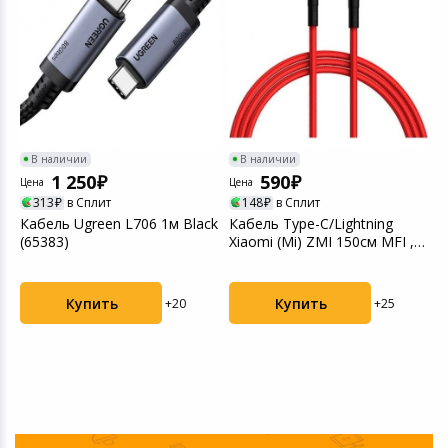
Светофильтры
Товары для дачи и сада
Устройства зву
Музыкальные инструменты
Канцтовары
В наличии
В наличии
1 250
590
Цена
Цена
Аксессуары
313
в Сплит
148
в Сплит
Ц
Кабель Ugreen L706 1м Black
Кабель Type-C/Lightning
Системы безопасности
(65383)
Xiaomi (Mi) ZMI 150см MFI ,
К
3A, 18W PD к...
M
(
Торговое оборудование
Купить
Купить
+20
+25
Умный дом
Системы видеонаблюдения
Уцененные товары