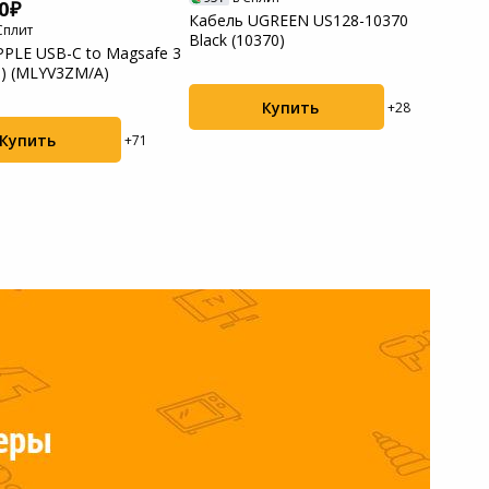
0
Кабель UGREEN US128-10370
Кабе
Сплит
Black (10370)
Type
PPLE USB-C to Magsafe 3
ABS S
m) (MLYV3ZM/A)
Купить
+28
Купить
+71