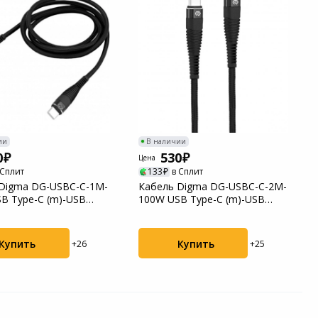
ии
В наличии
0
530
Цена
 Сплит
133
в Сплит
Digma DG-USBС-C-1M-
Кабель Digma DG-USBС-C-2M-
B Type-C (m)-USB
100W USB Type-C (m)-USB
) 1м ...
Type-C (m) 2м ...
Купить
Купить
+26
+25