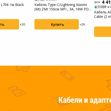
4 41
Цена
 L706 1м Black
Кабель Type-C/Lightning Xiaomi
1103
в 
(Mi) ZMI 150см MFI , 3A, 18W PD
Кабель A
к...
Cable (2 
ть
Купить
+20
+26