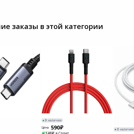
Пылесосы садовые
Мотоблоки
ие заказы в этой категории
В наличии
590
Цена
В наличии
148
в Сплит