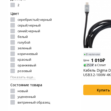
и ремонта
2
Светофильтры
Игровые аксессуары
Цвет
Наручные часы
серебристый;черный
Цифровые фоторамки
Программное обеспеч
серый;черный
Товары для дачи и сада
синий;черный
Устройства звукозапи
белый
Музыкальные
голубой
инструменты
зеленый
коричневый
В наличии
Канцтовары
1 010
красный
Цена
оранжевый
253
в Сплит
Аксессуары
Кабель Digma D
розовый
USB3.2-100W-4K
Показать еще...
C (m)-USB Type-..
Торговое оборудование
Состояние товара
Купить
новый
Умный дом
уцененный
витринный образец
Системы безопасности