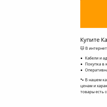
Купите К
🐱 В интерне
Кабели и а
Покупка в 
Оперативна
🐾 В нашем к
ценам и хара
товары есть 