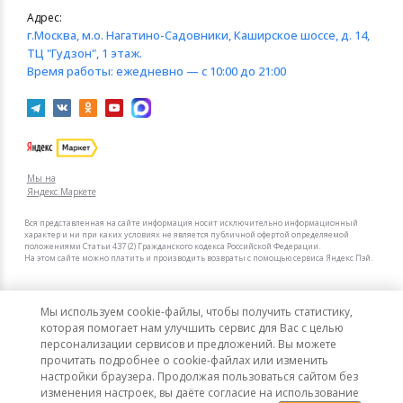
Адрес:
г.Москва
, м.о. Нагатино-Садовники, Каширское шоссе, д. 14,
ТЦ "Гудзон", 1 этаж.
Время работы:
ежедневно — с 10:00 до 21:00
Мы на
Яндекс.Маркете
Вся представленная на сайте информация носит исключительно информационный
характер и ни при каких условиях не является публичной офертой определяемой
положениями Статьи 437 (2) Гражданского кодекса Российской Федерации.
На этом сайте можно платить и производить возвраты с помощью сервиса Яндекс Пэй.
Мы в других городах
Мы используем cookie-файлы, чтобы получить статистику,
Санкт-Петербург
Москва
которая помогает нам улучшить сервис для Вас с целью
персонализации сервисов и предложений. Вы можете
прочитать подробнее о cookie-файлах или изменить
Интернет-гипермаркет актуальных товаров «КотоФото»
настройки браузера. Продолжая пользоваться сайтом без
© 2008–2026. Все цены указаны в рублях РФ.
изменения настроек, вы даёте согласие на использование