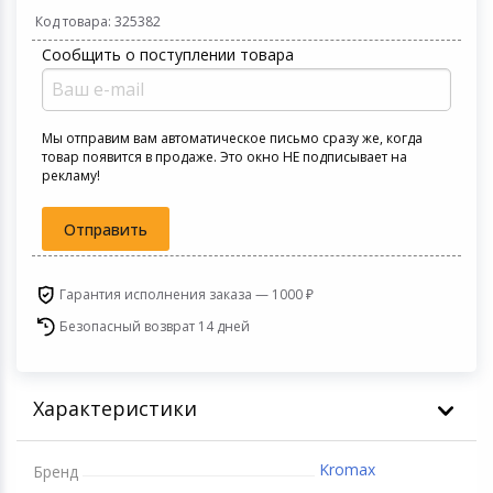
Светофильтры
Код товара: 325382
Товары для дачи и сада
Сообщить о поступлении товара
Устройства зву
Музыкальные инструменты
Мы отправим вам автоматическое письмо сразу же, когда
Канцтовары
товар появится в продаже. Это окно НЕ подписывает на
рекламу!
Аксессуары
Отправить
Системы безопасности
Гарантия исполнения заказа — 1000 ₽
Торговое оборудование
Безопасный возврат 14 дней
Умный дом
Характеристики
Системы видеонаблюдения
Kromax
Бренд
Уцененные товары