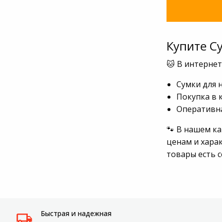
Купите С
🐱 В интерне
Сумки для 
Покупка в 
Оперативна
🐾 В нашем к
ценам и хара
товары есть 
Быстрая и надежная