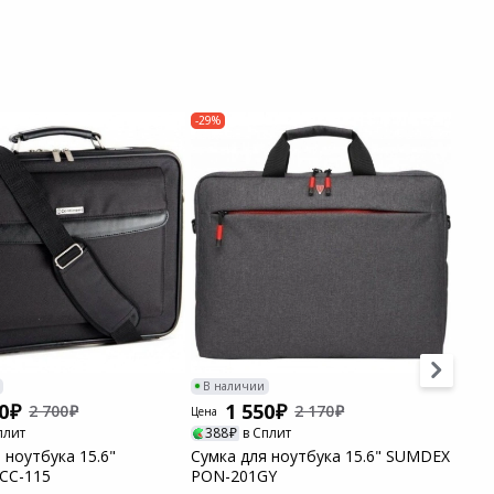
-29%
-42%
В наличии
В н
0
1 550
2 700
2 170
Цена
Цена
плит
388
в Сплит
20
 ноутбука 15.6"
Сумка для ноутбука 15.6" SUMDEX
Сумк
 CC-115
PON-201GY
Mont