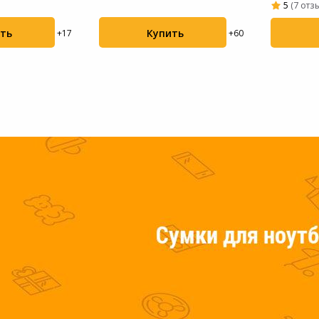
5
(7 отз
Пылесосы садовые
ть
Купить
+17
+60
Мотоблоки