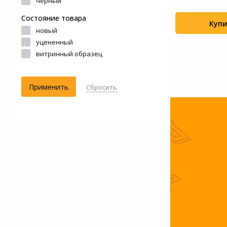
черный
00...
14.9'',...
Системы
Состояние товара
Купить
Купи
+27
+99
видеонаблюдения
новый
уцененный
Уцененные товары
витринный образец
Применить
Сбросить