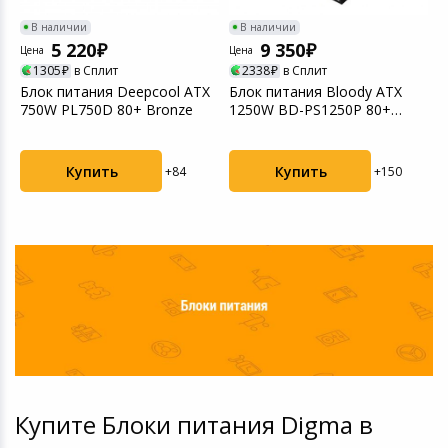
В наличии
В наличии
5 220
9 350
Цена
Цена
Ц
1305
в Сплит
2338
в Сплит
Блок питания Deepcool ATX
Блок питания Bloody ATX
Б
750W PL750D 80+ Bronze
1250W BD-PS1250P 80+
G
Platinum
P
Купить
Купить
+84
+150
Купите Блоки питания Digma в