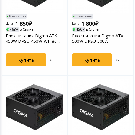
Игровые аксесс
Цифровые фото
Товары для дачи и сада
В наличии
В наличии
Программное об
Устройства зву
1 850
1 800
Цена
Цена
Музыкальные инструменты
463
в Сплит
450
в Сплит
Блок питания Digma ATX
Блок питания Digma ATX
450W DPSU-450W-WH 80+
500W DPSU-500W
Канцтовары
White
Аксессуары
Купить
Купить
+30
+29
Торговое оборудование
Умный дом
Системы безопасности
Системы видеонаблюдения
Уцененные товары