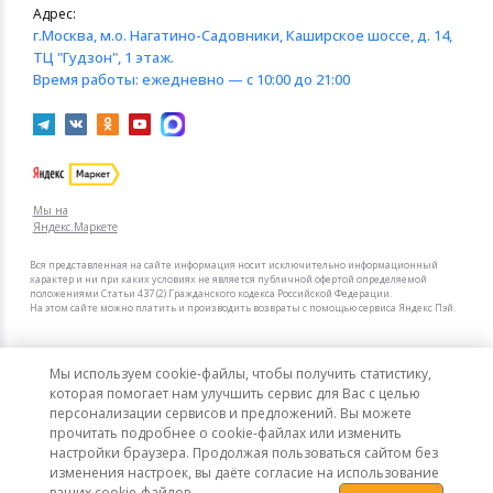
Адрес:
г.Москва
, м.о. Нагатино-Садовники, Каширское шоссе, д. 14,
ТЦ "Гудзон", 1 этаж.
Время работы:
ежедневно — с 10:00 до 21:00
Мы на
Яндекс.Маркете
Вся представленная на сайте информация носит исключительно информационный
характер и ни при каких условиях не является публичной офертой определяемой
положениями Статьи 437 (2) Гражданского кодекса Российской Федерации.
На этом сайте можно платить и производить возвраты с помощью сервиса Яндекс Пэй.
Мы в других городах
Мы используем cookie-файлы, чтобы получить статистику,
Санкт-Петербург
Москва
которая помогает нам улучшить сервис для Вас с целью
персонализации сервисов и предложений. Вы можете
прочитать подробнее о cookie-файлах или изменить
Интернет-гипермаркет актуальных товаров «КотоФото»
настройки браузера. Продолжая пользоваться сайтом без
© 2008–2026. Все цены указаны в рублях РФ.
изменения настроек, вы даёте согласие на использование
ваших cookie-файлов.