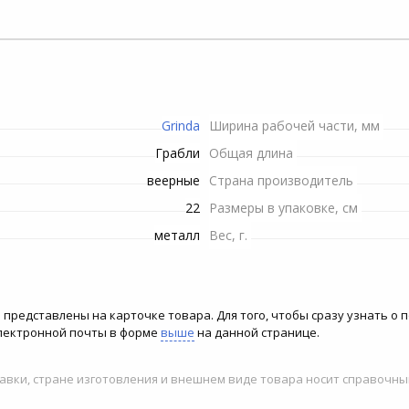
Пилы электрические
Рулетки строительные
Снегоуборочная техника
Шланги
Телекоммуникационные
Душевые штанги и
Минипечи
шкафы
Рубанки электрические
держатели
Триммеры и мотокосы
Сучкорезы
ение
Плитки электрические
Станки
Опрыскиватели
Топоры
си
Микроволновые печи
Grinda
Ширина рабочей части, мм
Строительные миксеры
Электропилы
Инвентарь для обработки
Грабли
Общая длина
почвы
веерные
Страна производитель
Строительные степлеры
Комплектующие и
22
аксессуары для триммеров
Размеры в упаковке, см
Системы полива
Строительные фены
металл
Вес, г.
Канализационные
Фрезеры
насосные установки
на представлены на карточке товара. Для того, чтобы сразу узнать о
Шлифовальные машины
Высоторезы
электронной почты в форме
выше
на данной странице.
Шуруповерты сетевые
Гидроаккумуляторы для
авки, стране изготовления и внешнем виде товара носит справочны
систем водоснабжения