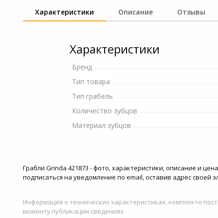
и ремонта
Характеристики
Описание
Отзывы
Светофильтры
Игровые аксессуары
Наручные часы
Цифровые фоторамки
Программное обеспеч
Характеристики
Товары для дачи и сада
Устройства звукозапи
Бренд
Музыкальные
Тип товара
инструменты
Тип грабель
Канцтовары
Количество зубцов
Материал зубцов
Аксессуары
Системы безопасности
Грабли Grinda 421873 - фото, характеристики, описание и це
подписаться на уведомление по email, оставив адрес своей 
Торговое оборудование
Информация о технических характеристиках, комплекте пост
Умный дом
моменту публикации сведениях.