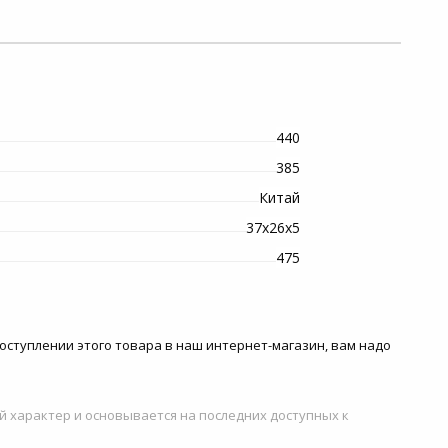
440
385
Китай
37х26х5
475
 поступлении этого товара в наш интернет-магазин, вам надо
й характер и основывается на последних доступных к