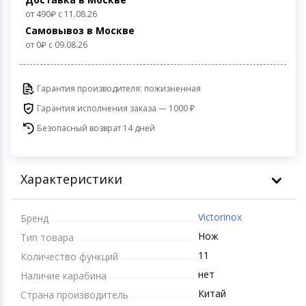
Игровые аксесс
Цифровые фото
от 490
с 11.08.26
Самовывоз в Москве
Товары для дачи и сада
от 0
c 09.08.26
Программное об
Устройства зву
Музыкальные инструменты
Гарантия производителя: пожизненная
Канцтовары
Гарантия исполнения заказа — 1000 ₽
Безопасный возврат 14 дней
Аксессуары
Системы безопасности
Характеристики
Торговое оборудование
Victorinox
Бренд
Умный дом
Нож
Тип товара
11
Количество функций
Системы видеонаблюдения
нет
Наличие карабина
Китай
Страна производитель
Уцененные товары