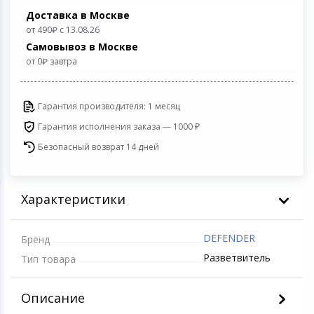
Устройства зву
Доставка в Москве
от 490
с 13.08.26
Товары для дачи и сада
Самовывоз в Москве
от 0
завтра
Музыкальные инструменты
Канцтовары
Гарантия производителя: 1 месяц
Гарантия исполнения заказа — 1000 ₽
Аксессуары
Безопасный возврат 14 дней
Системы безопасности
Характеристики
Торговое оборудование
Умный дом
DEFENDER
Бренд
Разветвитель
Тип товара
Системы видеонаблюдения
Описание
Уцененные товары