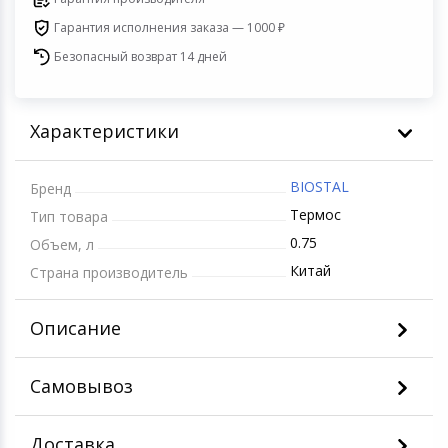
Игровые аксесс
Цифровые фото
Гарантия исполнения заказа — 1000 ₽
Товары для дачи и сада
Безопасный возврат 14 дней
Программное об
Устройства зву
Музыкальные инструменты
Характеристики
Канцтовары
BIOSTAL
Бренд
Аксессуары
Термос
Тип товара
Торговое оборудование
0.75
Объем, л
Китай
Страна производитель
Умный дом
Описание
Системы безопасности
Самовывоз
Системы видеонаблюдения
Уцененные товары
Доставка