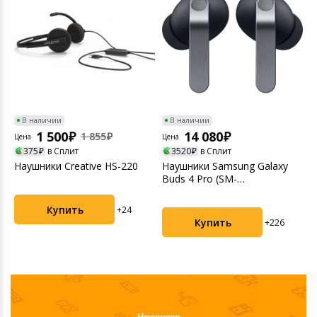
Игровые аксесс
Цифровые фото
Товары для дачи и сада
Программное об
Устройства зву
Музыкальные инструменты
Канцтовары
В наличии
В наличии
1 500
14 080
Аксессуары
1 855
Цена
Цена
Ц
375
в Сплит
3520
в Сплит
e
Наушники Creative HS-220
Наушники Samsung Galaxy
Н
Торговое оборудование
Buds 4 Pro (SM-
M
R640NZKACIS) Black
Умный дом
Купить
+24
Купить
+226
Системы безопасности
Системы видеонаблюдения
Уцененные товары