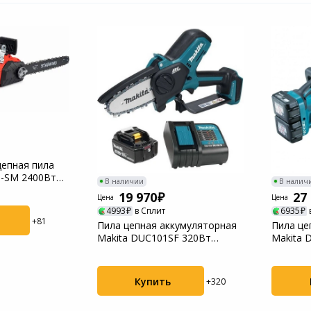
цепная пила
8-SM 2400Вт
В наличии
В налич
19 970
27
Цена
Цена
4993
в Сплит
6935
+81
Пила цепная аккумуляторная
Пила це
Makita DUC101SF 320Вт
Makita 
шины:4"(10cm), ...
(30cm), 2
Купить
+320