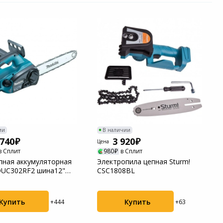
ии
В наличии
 740
3 920
Цена
в Сплит
980
в Сплит
пная аккумуляторная
Электропила цепная Sturm!
DUC302RF2 шина12"
CSC1808BL
 ак...
Купить
Купить
+444
+63