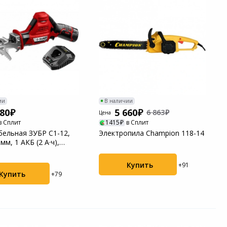
ии
В наличии
880
5 660
6 863
Цена
в Сплит
1415
в Сплит
бельная ЗУБР С1-12,
Электропила Champion 118-14
 мм, 1 АКБ (2 А·ч),
...
Купить
+91
Купить
+79