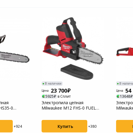
В наличии
В налич
23 700
54
Цена
Цена
5925
в Сплит
13648
пная
Электропила цепная
Электро
HS35-0
Milwaukee M12 FHS-0 FUEL
Milwauk
(4933472211)
(493347
Купить
+924
+380