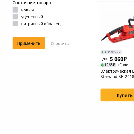
Состояние товара
новый
уцененный
витринный образец
Применить
Сбросить
В наличии
5 060
Цена
1265
в Сплит
Электрическая 
Starwind SE-241
1л.с. дл.ши...
Купить