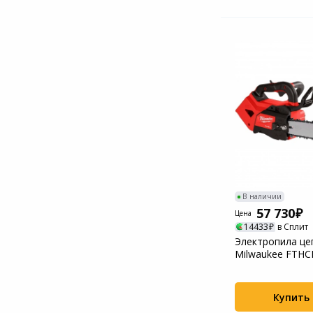
В наличии
57 730
Цена
14433
в Сплит
Электропила це
Milwaukee FTHC
(4933479588)
Купить