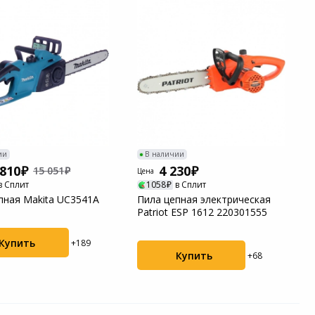
ии
В наличии
 810
4 230
15 051
Цена
в Сплит
1058
в Сплит
пная Makita UC3541A
Пила цепная электрическая
Patriot ESP 1612 220301555
Купить
+189
Купить
+68