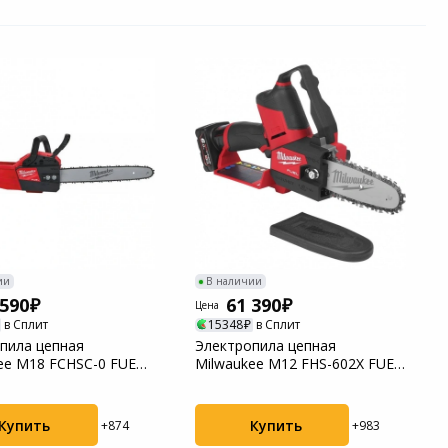
ии
В наличии
 590
61 390
Цена
в Сплит
15348
в Сплит
пила цепная
Электропила цепная
ee M18 FCHSC-0 FUEL
Milwaukee M12 FHS-602X FUEL
1441)
(4933472212)
Купить
Купить
+874
+983