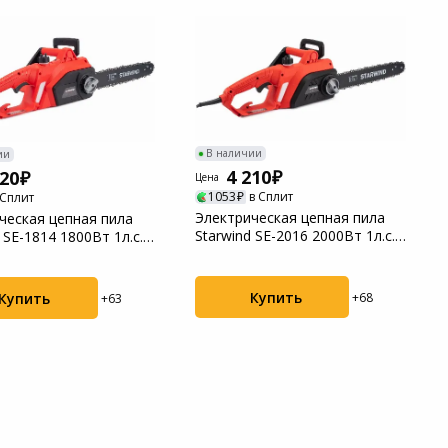
В наличии
ии
4 210
920
Цена
1053
в Сплит
 Сплит
Электрическая цепная пила
ческая цепная пила
Starwind SE-2016 2000Вт 1л.с.
 SE-1814 1800Вт 1л.с.
дл.шины:...
..
Купить
Купить
+68
+63