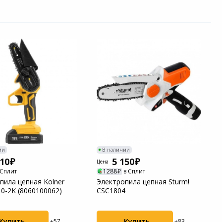
ии
В наличии
510
5 150
Цена
 Сплит
1288
в Сплит
пила цепная Kolner
Электропила цепная Sturm!
10-2K (8060100062)
CSC1804
Купить
Купить
+57
+83