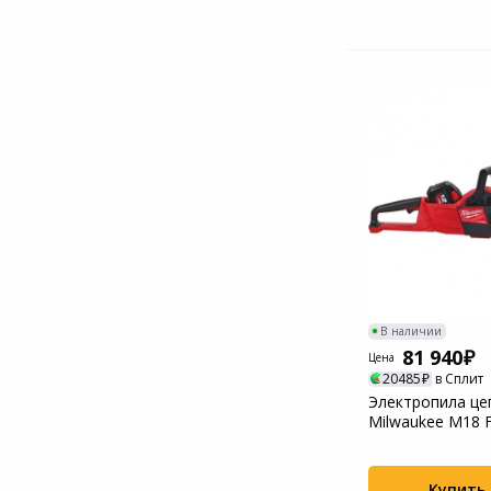
В наличии
81 940
Цена
20485
в Сплит
Электропила це
Milwaukee M18 
(4933471442)
Купить