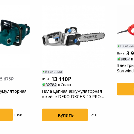
Пылесосы садовые
Мотоблоки
В налич
3 
Цена
980
в
Электри
Starwind
В наличии
дл.шины:.
13 110
5 675
Цена
3278
в Сплит
кумуляторная
Пила цепная аккумуляторная
в кейсе DEKO DKCHS 40 PRO,
2х20В, 2x4...
Купить
+398
+210