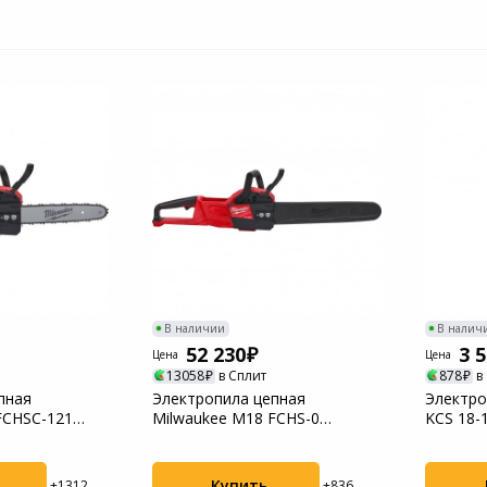
В наличии
В налич
52 230
3 
Цена
Цена
13058
в Сплит
878
в
пная
Электропила цепная
Электро
FCHSC-121
Milwaukee M18 FCHS-0
KCS 18-
(4933464723)
Купить
+1312
+836