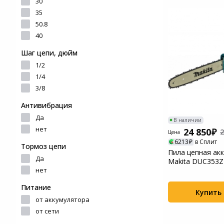
30
Системы
35
видеонаблюдения
50.8
40
Уцененные товары
Шаг цепи, дюйм
1/2
1/4
3/8
Антивибрация
Да
В наличии
нет
24 850
2
Цена
6213
в Сплит
Тормоз цепи
Пила цепная ак
Да
Makita DUC353Z
нет
Питание
Купить
от аккумулятора
от сети