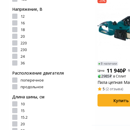
-20%
и ремонта
Светофильтры
Напряжение, В
Игровые аксессуары
Наручные часы
12
16
Цифровые фоторамки
Программное обеспеч
18
Товары для дачи и сада
20
Устройства звукозапи
220
Музыкальные
230
инструменты
24
36
В наличии
Канцтовары
11 940
1
Цена
Расположение двигателя
2985
в Сплит
Аксессуары
поперечное
Пила цепная Ma
продольное
5
(2 отзыва)
Системы безопасности
Длина шины, см
Купить
10
Торговое оборудование
15
15.2
Умный дом
20