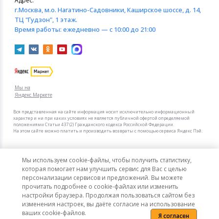
Адрес:
г.Москва
, м.о. Нагатино-Садовники, Каширское шоссе, д. 14,
ТЦ "Гудзон", 1 этаж.
Время работы:
ежедневно — с 10:00 до 21:00
Мы на
Яндекс.Маркете
Вся представленная на сайте информация носит исключительно информационный
характер и ни при каких условиях не является публичной офертой определяемой
положениями Статьи 437 (2) Гражданского кодекса Российской Федерации.
На этом сайте можно платить и производить возвраты с помощью сервиса Яндекс Пэй.
Мы в других городах
Мы используем cookie-файлы, чтобы получить статистику,
Санкт-Петербург
Москва
которая помогает нам улучшить сервис для Вас с целью
персонализации сервисов и предложений. Вы можете
прочитать подробнее о cookie-файлах или изменить
Интернет-гипермаркет актуальных товаров «КотоФото»
настройки браузера. Продолжая пользоваться сайтом без
© 2008–2026. Все цены указаны в рублях РФ.
изменения настроек, вы даёте согласие на использование
ваших cookie-файлов.
Я согласен
Политика конфиденциальности
Карта сайта
Сообщить об ошибке