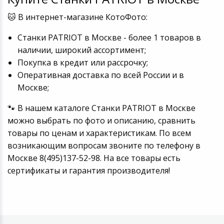
Игровые аксесс
Цифровые фото
🐱 В интернет-магазине КотоФото:
Товары для дачи и сада
Программное об
Устройства зву
Станки PATRIOT в Москве - более 1 товаров в
Музыкальные инструменты
наличии, широкий ассортимент;
Покупка в кредит или рассрочку;
Канцтовары
Оперативная доставка по всей России и в
Москве;
Аксессуары
🐾 В нашем каталоге Станки PATRIOT в Москве
можно выбрать по фото и описанию, сравнить
Торговое оборудование
товары по ценам и характеристикам. По всем
Умный дом
возникающим вопросам звоните по телефону в
Москве 8(495)137-52-98. На все товары есть
Системы безопасности
сертификаты и гарантия производителя!
Системы видеонаблюдения
Уцененные товары