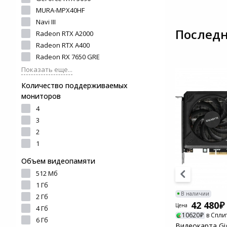
и ремонта
Программное обеспеч
MURA-MPX40HF
Цифровые фоторамки
Navi III
Наручные часы
Последн
Radeon RTX A2000
Светофильтры
Radeon RTX A400
Товары для дачи и сада
Radeon RX 7650 GRE
Устройства звукозапи
Показать еще...
Музыкальные
Количество поддерживаемых
инструменты
мониторов
4
Канцтовары
3
2
Аксессуары
1
Объем видеопамяти
Системы безопасности
512 Мб
1 Гб
Торговое оборудование
В наличии
В наличии
2 Гб
109 170
42 480
Цена
Цена
4 Гб
Умный дом
27293
в Сплит
10620
в Спли
6 Гб
NE75080S19T2-
Видеокарта Palit RTX5070Ti
Видеокарта Gi