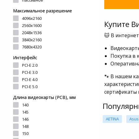
пассивное
Максимальное разрешение
4096x2160
Купите В
2560x1600
2048x1536
🐱 В интерне
3840x2160
7680x4320
Видеокарты
Покупка в 
Интерфейс
Оперативна
PCI-E 2.0
PCI-E 3.0
🐾 В нашем к
PCI-E 4.0
характеристи
PCI-E 5.0
сертификаты 
Длина видеокарты (PCB), мм
Популярн
140
145
AETINA
Asus
146
148
150