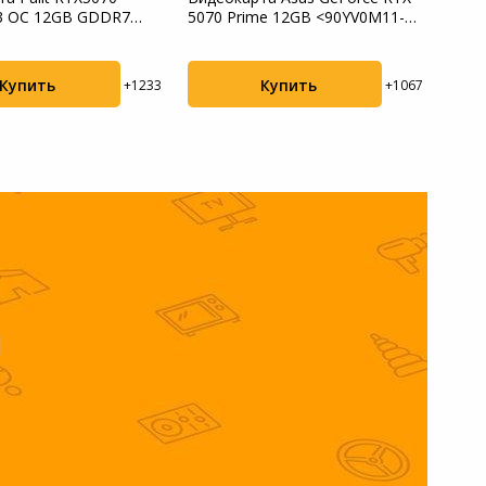
 3 OC 12GB GDDR7
5070 Prime 12GB <90YV0M11-
16GB
19K9-...
M0NA00>
RTX50
Купить
Купить
+1233
+1067