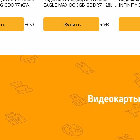
8G GDDR7 (GV-
EAGLE MAX OC 8GB GDDR7 128bit
INFINITY
Пылесосы садовые
(GV-N5...
(NE75070S
Мотоблоки
ть
Купить
+680
+643