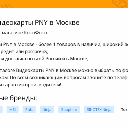
идеокарты PNY в Москве
т-магазине КотоФото:
 PNY в Москве - более 1 товаров в наличии, широкий а
кредит или рассрочку;
я доставка по всей России и в Москве;
аталоге Видеокарты PNY в Москве можно выбрать по фо
кам. По всем возникающим вопросам звоните по телефон
и гарантия производителя!
ые бренды:
MSI
Palit
Ninja
Sapphire
SINOTEX Ninja
Пок