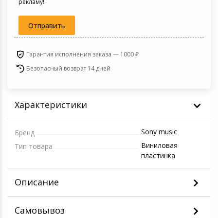
рекламу!
Игровые аксесс
Цифровые фото
Товары для дачи и сада
Отправить
Программное об
Устройства зву
Музыкальные инструменты
Гарантия исполнения заказа — 1000 ₽
Безопасный возврат 14 дней
Канцтовары
Аксессуары
Характеристики
Системы безопасности
Sony music
Бренд
Торговое оборудование
Виниловая
Тип товара
пластинка
Умный дом
Описание
Системы видеонаблюдения
Самовывоз
Уцененные товары