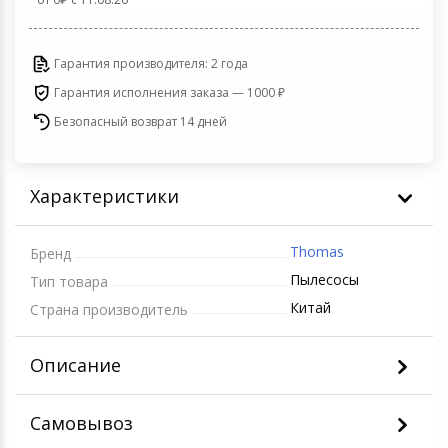
Светофильтры
Товары для дачи и сада
Гарантия производителя: 2 года
Устройства зву
Гарантия исполнения заказа — 1000 ₽
Музыкальные инструменты
Безопасный возврат 14 дней
Канцтовары
Аксессуары
Характеристики
Системы безопасности
Thomas
Бренд
Пылесосы
Тип товара
Торговое оборудование
Китай
Страна производитель
Умный дом
Описание
Системы видеонаблюдения
Самовывоз
Уцененные товары