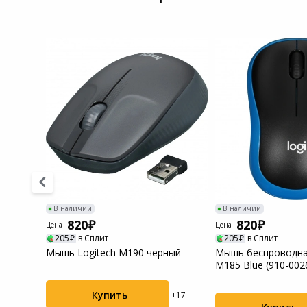
Системы
видеонаблюдения
Уцененные товары
В наличии
В наличии
820
820
Цена
Цена
205
в Сплит
205
в Сплит
0S
Мышь Logitech M190 черный
Мышь беспроводная
M185 Blue (910-002
Купить
+17