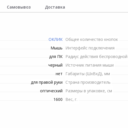
Серверные платформы
Пилы электрические
Рулетки строительные
Снегоуборочная техника
Шланги
Самовывоз
Доставка
Тостеры
Процессоры для серверов
Рубанки электрические
Триммеры и мотокосы
Сучкорезы
ение
Микроволновые печи
Станки
Опрыскиватели
Топоры
си
ОКЛИК
Общее количество кнопок
Строительные миксеры
Электропилы
Инвентарь для обработки
Мышь
Интерфейс подключения
почвы
для ПК
Радиус действия беспроводной 
Строительные степлеры
Комплектующие и
черный
аксессуары для триммеров
Источник питания мыши
Системы полива
Строительные фены
нет
Габариты (ШxВxД), мм
Гидроаккумуляторы для
для правой руки
Страна производитель
Фрезеры
систем водоснабжения
оптический
Размеры в упаковке, см
1600
Вес, г.
Шлифовальные машины
Канализационные
насосные установки
Шуруповерты сетевые
Высоторезы