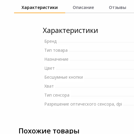
и ремонта
Характеристики
Описание
Отзывы
Светофильтры
Игровые аксессуары
Наручные часы
Цифровые фоторамки
Программное обеспеч
Характеристики
Товары для дачи и сада
Устройства звукозапи
Бренд
Музыкальные
Тип товара
инструменты
Назначение
Канцтовары
Цвет
Бесшумные кнопки
Аксессуары
Хват
Тип сенсора
Торговое оборудование
Разрешение оптического сенсора, dpi
Умный дом
Системы безопасности
Похожие товары