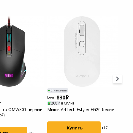
-48%
В наличии
В нал
830
8
Цена
Цена
т
208
в Сплит
208
itro OMW301 черный
Мышь A4Tech Fstyler FG20 белый
Мышь 
24)
M185 
Купить
+17