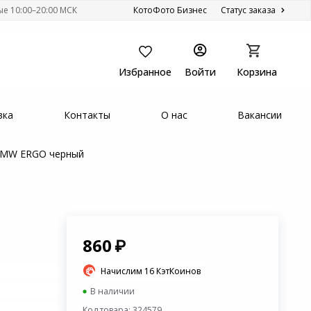
ые 10:00–20:00 МСК
КотоФото Бизнес
Статус заказа
Избранное
Войти
Корзина
вка
Контакты
О нас
Вакансии
88MW ERGO черный
860
Начислим 16 КэтКоинов
В наличии
Код товара: 324579