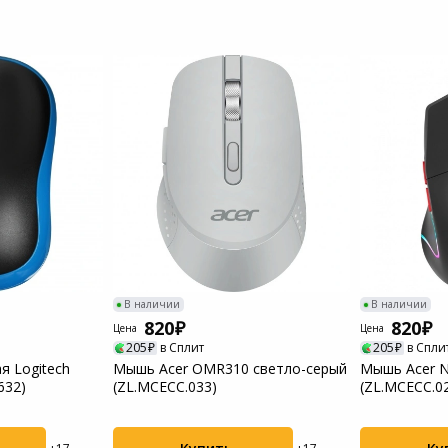
Пылесосы садовые
Мотоблоки
В наличии
В наличии
820
820
Цена
Цена
205
в Сплит
205
в Спли
 Logitech
Мышь Acer OMR310 светло-серый
Мышь Acer N
632)
(ZL.MCECC.033)
(ZL.MCECC.0