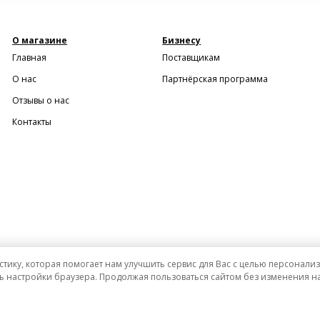
О магазине
Бизнесу
Главная
Поставщикам
О нас
Партнёрская программа
Отзывы о нас
Контакты
стику, которая помогает нам улучшить сервис для Вас с целью персонал
ь настройки браузера. Продолжая пользоваться сайтом без изменения на
и ни при каких условиях не является публичной офертой определяемой положениями Статьи 437 (2