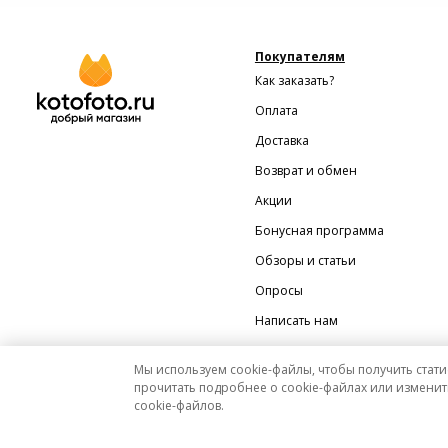
Покупателям
Как заказать?
Оплата
Доставка
Возврат и обмен
Акции
Бонусная программа
Обзоры и статьи
Опросы
Написать нам
Мы используем cookie-файлы, чтобы получить стати
прочитать подробнее о cookie-файлах или изменит
cookie-файлов.
Мы на Яндекс.Маркете
Вся представленная на сайте информация носит исключительно информационный характер 
На этом сайте можно платить и производить возвраты с помощью сервиса Яндекс Пэй.