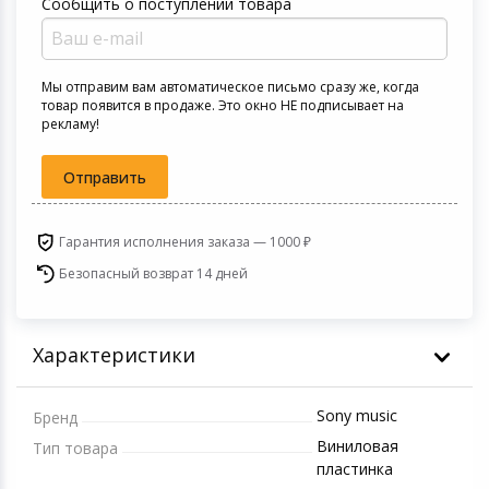
Сообщить о поступлении товара
Устройства зву
Товары для дачи и сада
Мы отправим вам автоматическое письмо сразу же, когда
Музыкальные инструменты
товар появится в продаже. Это окно НЕ подписывает на
рекламу!
Канцтовары
Отправить
Аксессуары
Гарантия исполнения заказа — 1000 ₽
Системы безопасности
Безопасный возврат 14 дней
Торговое оборудование
Характеристики
Умный дом
Sony music
Бренд
Системы видеонаблюдения
Виниловая
Тип товара
пластинка
Уцененные товары