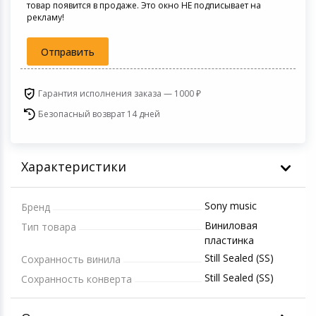
товар появится в продаже. Это окно НЕ подписывает на
Светофильтры
рекламу!
Товары для дачи и сада
Устройства зву
Отправить
Музыкальные инструменты
Гарантия исполнения заказа — 1000 ₽
Канцтовары
Безопасный возврат 14 дней
Аксессуары
Характеристики
Системы безопасности
Торговое оборудование
Sony music
Бренд
Виниловая
Тип товара
Умный дом
пластинка
Still Sealed (SS)
Сохранность винила
Системы видеонаблюдения
Still Sealed (SS)
Сохранность конверта
Уцененные товары