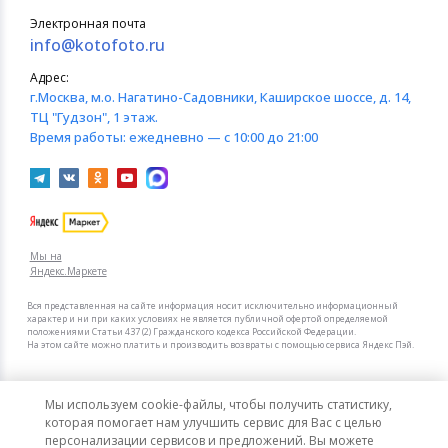
Электронная почта
info@kotofoto.ru
Адрес:
г.Москва
, м.о. Нагатино-Садовники, Каширское шоссе, д. 14,
ТЦ "Гудзон", 1 этаж.
Время работы:
ежедневно — с 10:00 до 21:00
Мы на
Яндекс.Маркете
Вся представленная на сайте информация носит исключительно информационный
характер и ни при каких условиях не является публичной офертой определяемой
положениями Статьи 437 (2) Гражданского кодекса Российской Федерации.
На этом сайте можно платить и производить возвраты с помощью сервиса Яндекс Пэй.
Мы в других городах
Мы используем cookie-файлы, чтобы получить статистику,
Санкт-Петербург
Москва
которая помогает нам улучшить сервис для Вас с целью
персонализации сервисов и предложений. Вы можете
Перфоратор Makita HR2470