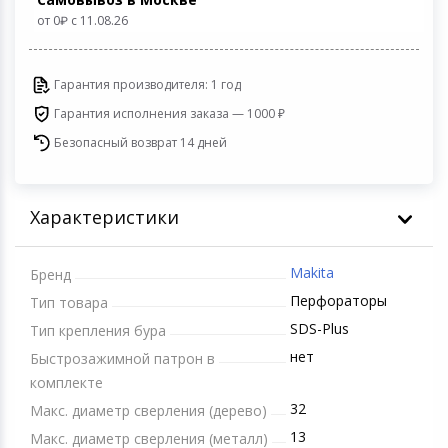
Игровые аксесс
Цифровые фото
от 0
c 11.08.26
Товары для дачи и сада
Программное об
Устройства зву
Гарантия производителя: 1 год
Музыкальные инструменты
Гарантия исполнения заказа — 1000 ₽
Канцтовары
Безопасный возврат 14 дней
Аксессуары
Характеристики
Системы безопасности
Makita
Бренд
Торговое оборудование
Перфораторы
Тип товара
SDS-Plus
Тип крепления бура
Умный дом
нет
Быстрозажимной патрон в
комплекте
Системы видеонаблюдения
32
Макс. диаметр сверления (дерево)
13
Уцененные товары
Макс. диаметр сверления (металл)