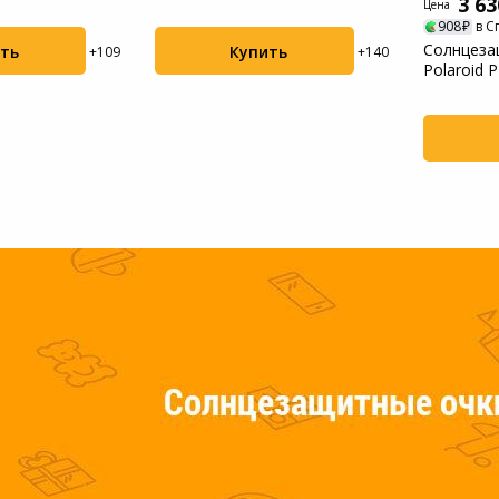
3 63
(2VB65...
Цена
Пылесосы садовые
908
в С
Солнцеза
ть
Купить
+109
+140
Polaroid 
Мотоблоки
(205329SZJ