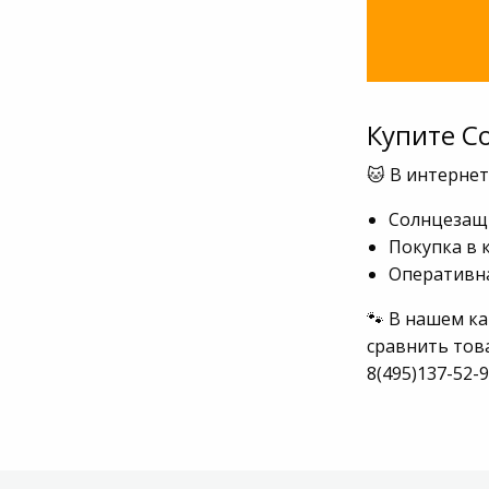
Купите С
🐱 В интерне
Солнцезащи
Покупка в 
Оперативна
🐾 В нашем к
сравнить тов
8(495)137-52-