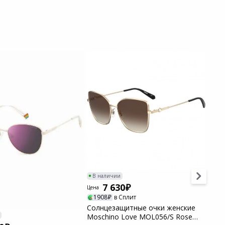
В наличии
В н
7 630
Цена
Цена
1908
в Сплит
25
Солнцезащитные очки женские
Солн
Moschino Love MOL056/S Rose
Karl