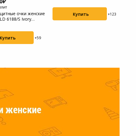
0
Gold (20...
(2K61
плит
щитные очки женские
Купить
+123
PLD 6188/S Ivory
...
Купить
+59