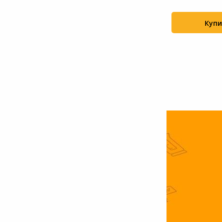
...
(2064928076...
Системы
Купить
Купи
+120
+124
видеонаблюдения
Уцененные товары