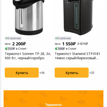
Игровые аксесс
Цифровые фото
Товары для дачи и сада
Программное об
Устройства зву
Музыкальные инструменты
Канцтовары
В наличии
В наличии
2 200
1 550
3 874
Цена
Цена
Ц
Аксессуары
550
в Сплит
388
в Сплит
0
Термопот Sonnen TP-28, 3л,
Термопот Starwind STP4181
Т
Торговое оборудование
900 Вт, черный/серебро
тёмно-серый/бирюзовый
хорошее состояни...
Умный дом
Купить
Купить
+36
+25
Системы безопасности
Системы видеонаблюдения
Уцененные товары