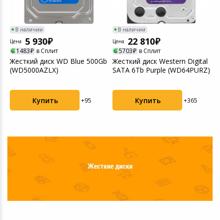
В наличии
В наличии
5 930
22 810
Цена
Цена
Ц
1483
в Сплит
5703
в Сплит
Жесткий диск WD Blue 500Gb
Жесткий диск Western Digital
Ж
(WD5000AZLX)
SATA 6Tb Purple (WD64PURZ)
1
(
Купить
Купить
+95
+365