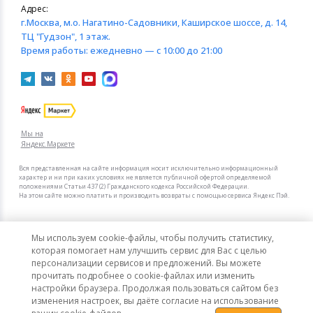
Адрес:
г.Москва
, м.о. Нагатино-Садовники, Каширское шоссе, д. 14,
ТЦ "Гудзон", 1 этаж.
Время работы:
ежедневно — с 10:00 до 21:00
Мы на
Яндекс.Маркете
Вся представленная на сайте информация носит исключительно информационный
характер и ни при каких условиях не является публичной офертой определяемой
положениями Статьи 437 (2) Гражданского кодекса Российской Федерации.
На этом сайте можно платить и производить возвраты с помощью сервиса Яндекс Пэй.
Мы в других городах
Мы используем cookie-файлы, чтобы получить статистику,
Санкт-Петербург
Москва
которая помогает нам улучшить сервис для Вас с целью
персонализации сервисов и предложений. Вы можете
прочитать подробнее о cookie-файлах или изменить
Интернет-гипермаркет актуальных товаров «КотоФото»
настройки браузера. Продолжая пользоваться сайтом без
© 2008–2026. Все цены указаны в рублях РФ.
изменения настроек, вы даёте согласие на использование