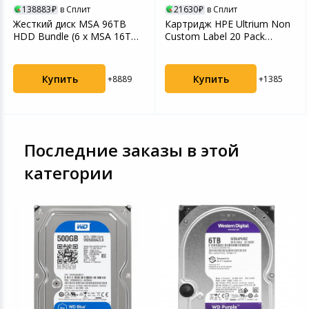
138883
в Сплит
21630
в Сплит
Игровые аксесс
Цифровые фото
Жесткий диск MSA 96TB
Картридж HPE Ultrium Non
Товары для дачи и сада
HDD Bundle (6 x MSA 16TB
Custom Label 20 Pack
Программное об
Устройства зву
SAS 12G Enterpris...
(C7976AN)
Музыкальные инструменты
Купить
Купить
+8889
+1385
Канцтовары
Аксессуары
Последние заказы в этой
Торговое оборудование
категории
Умный дом
Системы безопасности
Системы видеонаблюдения
Уцененные товары