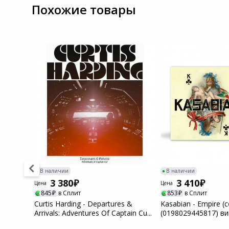
Похожие товары
Системы
видеонаблюдения
Уцененные товары
В наличии
В наличии
3 380
3 410
Цена
Цена
845
в Сплит
853
в Сплит
ld,
Curtis Harding - Departures &
Kasabian - Empire (c
)
Arrivals: Adventures Of Captain Cu...
(0198029445817) в
пластинка