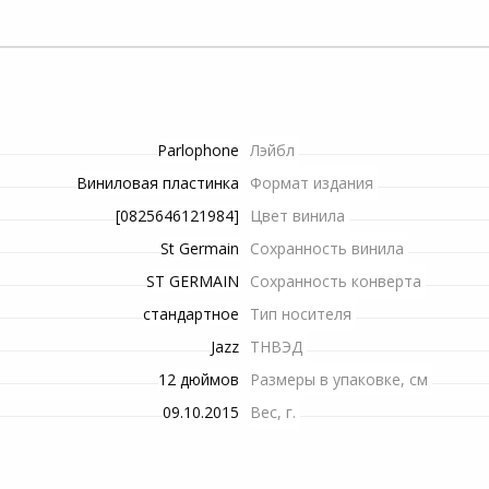
Пилы электрические
оборудование
Снегоуборочная техника
Шланги
Телекоммуникационные
Пароварки
шкафы
Рубанки электрические
Триммеры и мотокосы
Сучкорезы
ение
Яйцеварки
Станки
Опрыскиватели
Топоры
си
Parlophone
Лэйбл
Строительные миксеры
Электропилы
Инвентарь для обработки
Виниловая пластинка
Формат издания
почвы
[0825646121984]
Цвет винила
Строительные степлеры
Высоторезы
St Germain
Сохранность винила
Системы полива
Строительные фены
Канализационные
ST GERMAIN
Сохранность конверта
насосные установки
стандартное
Тип носителя
Фрезеры
Jazz
ТНВЭД
Гидроаккумуляторы для
12 дюймов
Размеры в упаковке, см
Шлифовальные машины
систем водоснабжения
09.10.2015
Вес, г.
Шуруповерты сетевые
Комплектующие и
аксессуары для триммеров