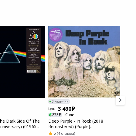
В наличии
В нал
3 490
3
Цена
Цена
т
873
в Сплит
873
The Dark Side Of The
Deep Purple - In Rock (2018
Смеша
niversary) (01965...
Remastered) (Purple)
вмест
(0190295565107)...
...
5
(4 отзыва)