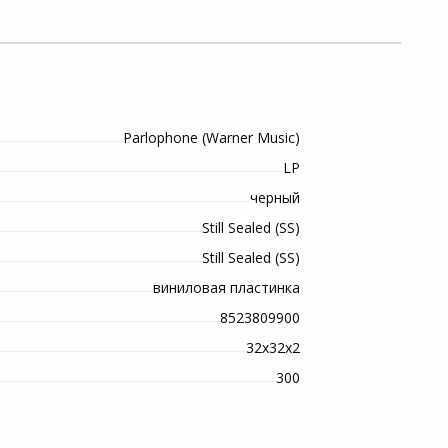
Parlophone (Warner Music)
LP
черный
Still Sealed (SS)
Still Sealed (SS)
виниловая пластинка
8523809900
32х32х2
300