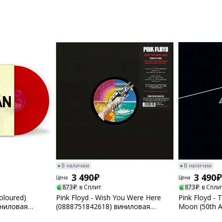
Пылесосы садовые
Мотоблоки
В наличии
В наличии
3 490
3 490
Цена
Цена
873
в Сплит
873
в Спли
oloured)
Pink Floyd - Wish You Were Here
Pink Floyd - 
иниловая
(0888751842618) виниловая
Moon (50th An
пласти...