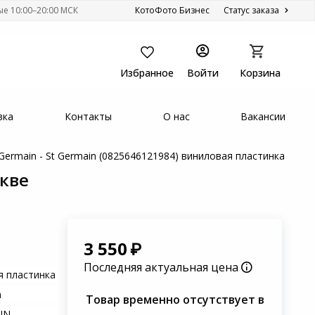
ые 10:00–20:00 МСК
КотоФото Бизнес
Статус заказа
Избранное
Войти
Корзина
вка
Контакты
О нас
Вакансии
 Germain - St Germain (0825646121984) виниловая пластинка
скве
3 550
Последняя актуальная цена
я пластинка
n
Товар временно отсутствует в
IN