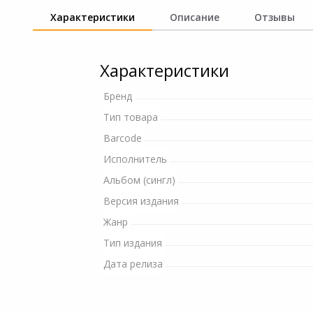
и ремонта
Характеристики
Описание
Отзывы
Светофильтры
Игровые аксессуары
Наручные часы
Цифровые фоторамки
Программное обеспеч
Характеристики
Товары для дачи и сада
Устройства звукозапи
Бренд
Музыкальные
Тип товара
инструменты
Barcode
Канцтовары
Исполнитель
Альбом (сингл)
Аксессуары
Версия издания
Жанр
Системы безопасности
Тип издания
Торговое оборудование
Дата релиза
Умный дом