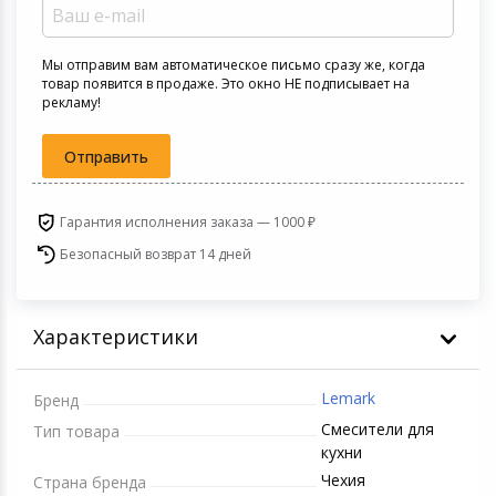
Устройства зву
Товары для дачи и сада
Мы отправим вам автоматическое письмо сразу же, когда
товар появится в продаже. Это окно НЕ подписывает на
рекламу!
Музыкальные инструменты
Отправить
Канцтовары
Аксессуары
Гарантия исполнения заказа — 1000 ₽
Безопасный возврат 14 дней
Системы безопасности
Торговое оборудование
Характеристики
Умный дом
Lemark
Бренд
Смесители для
Системы видеонаблюдения
Тип товара
кухни
Чехия
Страна бренда
Уцененные товары