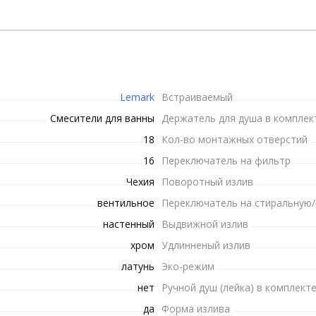
Пилы электрические
Снегоуборочная техника
Аксессуары к
Шланги
микроволновым печам
Рубанки электрические
си
Триммеры и мотокосы
Сучкорезы
Плитки электрические
Станки
Опрыскиватели
Топоры
Lemark
Встраиваемый
Строительные миксеры
Электропилы
Инвентарь для обработки
Смесители для ванны
Держатель для душа в комплек
почвы
18
Кол-во монтажных отверстий
Строительные степлеры
Гидроаккумуляторы для
16
систем водоснабжения
Переключатель на фильтр
Системы полива
Строительные фены
Чехия
Поворотный излив
Высоторезы
вентильное
Переключатель на стиральную
Фрезеры
настенный
Выдвижной излив
Канализационные
хром
Удлинненый излив
Шлифовальные машины
насосные установки
латунь
Эко-режим
Шуруповерты сетевые
Комплектующие и
нет
Ручной душ (лейка) в комплект
аксессуары для триммеров
да
Форма излива