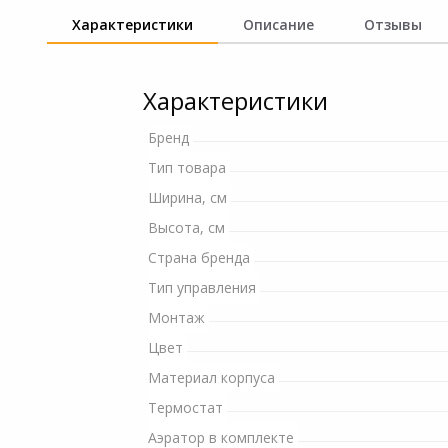
и ремонта
Светофильтры
Характеристики
Описание
Отзывы
Наручные часы
Устройства звукозапи
Характеристики
Товары для дачи и сада
Бренд
Музыкальные
Тип товара
инструменты
Ширина, см
Канцтовары
Высота, см
Страна бренда
Аксессуары
Тип управления
Монтаж
Системы безопасности
Цвет
Торговое оборудование
Материал корпуса
Термостат
Умный дом
Аэратор в комплекте