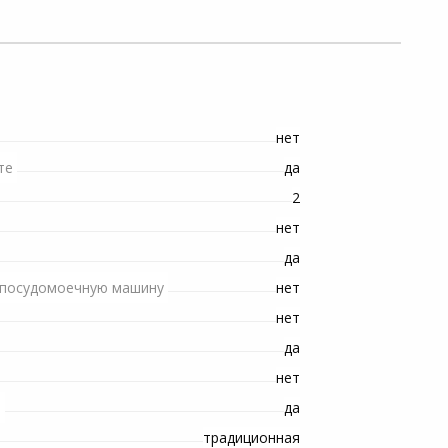
нет
да
те
2
нет
да
нет
/посудомоечную машину
нет
да
нет
да
е
традиционная