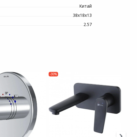
Китай
38х18х13
2.57
-30%