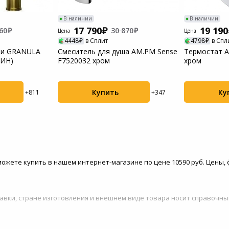
В наличии
В наличии
17 790
19 190
60
30 870
Цена
Цена
4448
в Сплит
4798
в Спл
ни GRANULA
Смеситель для душа AM.PM Sense
Термостат A
ТИН)
F7520032 хром
хром
Купить
Ку
+811
+347
 можете купить в нашем интернет-магазине по цене 10590 руб. Цены
авки, стране изготовления и внешнем виде товара носит справочны