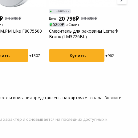
В наличии
В нал
20 798
2
24 390
29 890
Цена
Цена
ит
5200
в Сплит
6458
M.PM Like F8075500
Смеситель для раковины Lemark
Смеси
Bronx (LM3726BL)
сенсо
95м/с .
пить
Купить
+1307
+962
, фото и описания представлены на карточке товара. Звоните
й характер и основывается на последних доступных к