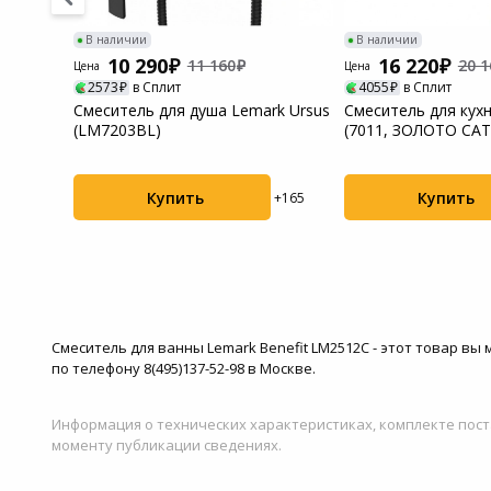
В наличии
В наличии
10 290
16 220
11 160
20 1
Цена
Цена
2573
в Сплит
4055
в Сплит
уша
Смеситель для душа Lemark Ursus
Смеситель для кух
(LM7203BL)
(7011, ЗОЛОТО СА
Купить
Купить
+489
+165
Смеситель для ванны Lemark Benefit LM2512C - этот товар вы
по телефону 8(495)137-52-98 в Москве.
Информация о технических характеристиках, комплекте пост
моменту публикации сведениях.