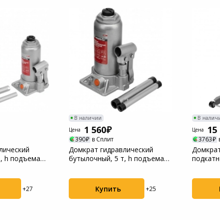
Пылесосы садовые
Мотоблоки
В наличии
В налич
1 560
15
Цена
Цена
390
в Сплит
3763
лический
Домкрат гидравлический
Домкрат
, h подъема
бутылочный, 5 т, h подъема
подкатно
197-382 мм Mat...
быстрый
Купить
+27
+25