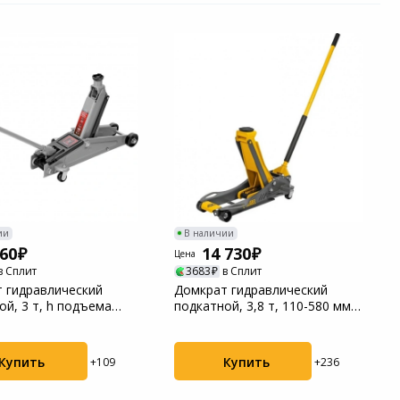
ии
В наличии
760
14 730
Цена
в Сплит
3683
в Сплит
 гидравлический
Домкрат гидравлический
ой, 3 т, h подъема
подкатной, 3,8 т, 110-580 мм,
мм Matr...
быстрый под...
Купить
Купить
+109
+236