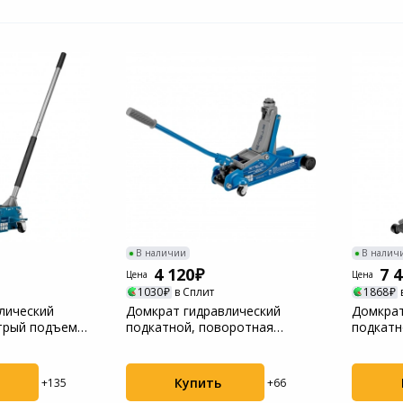
В наличии
В налич
4 120
7 
Цена
Цена
1030
в Сплит
1868
лический
Домкрат гидравлический
Домкрат
трый подъем,
подкатной, поворотная
подкатно
рукоятка, 2т LOW PR...
быстрый
Купить
+135
+66