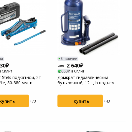
ии
В наличии
530
2 640
Цена
в Сплит
660
в Сплит
 Stels подкатной, 2т
Домкрат гидравлический
ile, 80-380 мм, в
бутылочный, 12 т, h подъема
й...
227-457 мм St...
Купить
Купить
+73
+43