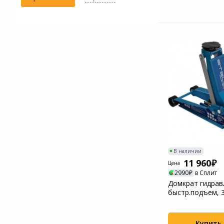
В наличии
11 960
Цена
2990
в Сплит
Домкрат гидрав
быстр.подъем, 
PROFILE QUICK..
Купить