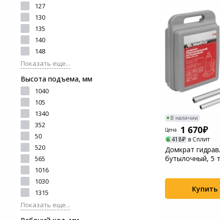
127
Системы
130
видеонаблюдения
135
140
Уцененные товары
148
Показать еще...
Высота подъема, мм
1040
105
1340
В наличии
352
1 670
Цена
50
418
в Сплит
520
Домкрат гидрав
бутылочный, 5 т
565
197-382 мм, в ...
1016
1030
Купить
1315
Показать еще...