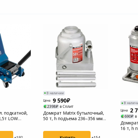
В наличии
9 590
Цена
В налич
2398
в Сплит
2 
Цена
л. подкатной,
Домкрат Matrix бутылочный,
690
в
3,5т LOW
50 т, h подъема 236–356 мм
Домкрат
.
(50779)
16 т, h
(50769)
Купить
+192
+154