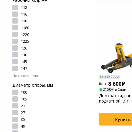
Рабочий ход, мм
112
116
118
1180
1220
1225
126
130
145
147
Показать еще...
В наличии
8 600
Цена
Диаметр опоры, мм
2150
в Сплит
100
Домкрат гидрав
105
подкатной, 3 т,
21
быстрый подъе..
27
Купить
35
49