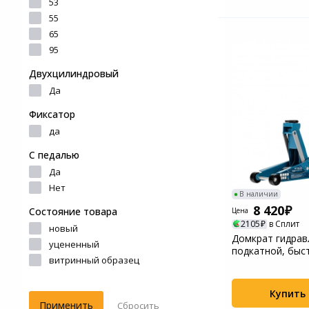
53
55
65
95
Двухцилиндровый
Да
Фиксатор
да
С педалью
Да
Нет
В наличии
8 420
Состояние товара
Цена
2105
в Сплит
новый
Домкрат гидрав
уцененный
подкатной, быс
витринный образец
3т QUICK LIFT,...
Купить
Применить
Сбросить