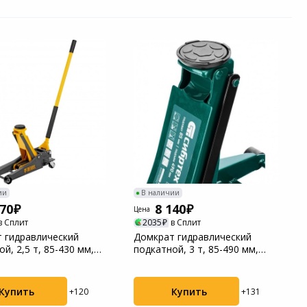
ии
В наличии
470
8 140
Цена
в Сплит
2035
в Сплит
 гидравлический
Домкрат гидравлический
й, 2,5 т, 85-430 мм,
подкатной, 3 т, 85-490 мм,
 подъ...
быстрый подъем...
Купить
Купить
+120
+131