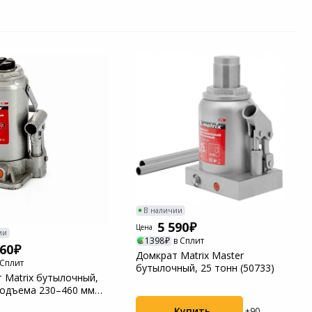
В наличии
5 590
Цена
ии
1398
в Сплит
760
Домкрат Matrix Master
 Сплит
бутылочный, 25 тонн (50733)
 Matrix бутылочный,
 подъема 230–460 мм
Купить
+90