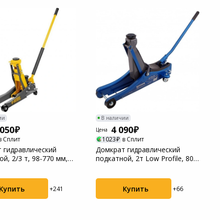
ии
В наличии
 050
4 090
Цена
в Сплит
1023
в Сплит
 гидравлический
Домкрат гидравлический
й, 2/3 т, 98-770 мм,
подкатной, 2т Low Profile, 80-
 подъ...
380 мм Stel...
Купить
Купить
+241
+66