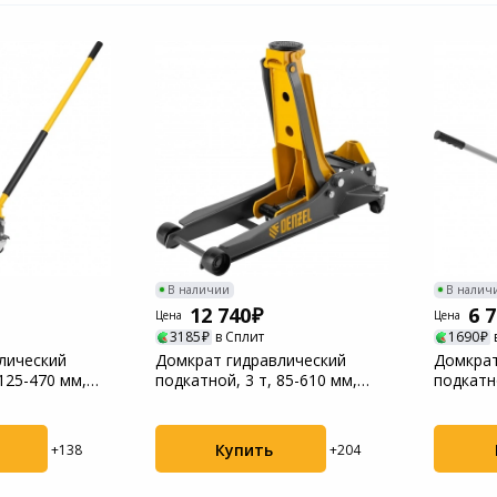
В наличии
В налич
12 740
6 
Цена
Цена
3185
в Сплит
1690
лический
Домкрат гидравлический
Домкрат
 125-470 мм,
подкатной, 3 т, 85-610 мм,
подкатн
.
быстрый подъем...
150-530 
Купить
+138
+204