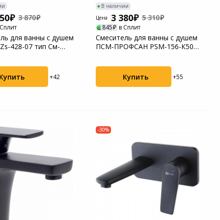
ии
В наличии
250
3 380
3 870
5 310
Цена
 Сплит
845
в Сплит
ль для ванны с душем
Смеситель для ванны с душем
Zs-428-07 тип См-
ПСМ-ПРОФСАН PSM-156-К50
ШлА
СТАНДАРТ-А т...
Купить
Купить
+42
+55
-30%