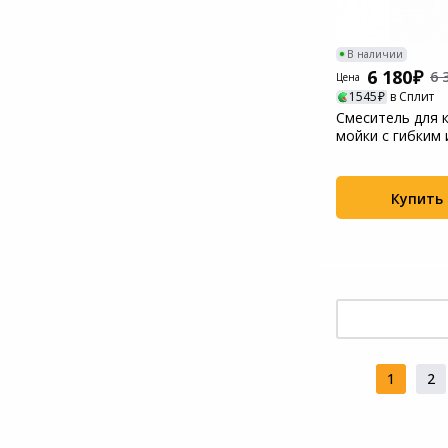
В наличии
6 180
6 
Цена
1545
в Сплит
Смеситель для 
мойки с гибким
(MS9035-35Bla...
Купить
1
2