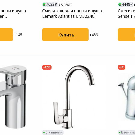
7633
в Сплит
4448
Пылесосы садовые
ванны и душа
Смеситель для ванны и душа
Смесите
er
Lemark Atlantiss LM3224C
Sense F
2030
Мотоблоки
Купить
+145
+489
-42%
-8%
В наличии
В налич