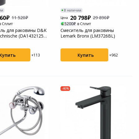
ии
В наличии
060
20 798
11 520
29 890
Цена
в Сплит
5200
в Сплит
ль для раковины D&K
Смеситель для раковины
echnische (DA1432125)
Lemark Bronx (LM3726BL)
.
Купить
Купить
+113
+962
-46%