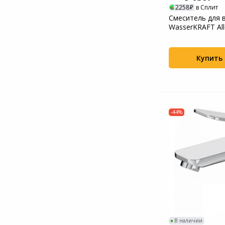
2258
в Сплит
Системы
Смеситель для 
видеонаблюдения
WasserKRAFT All
10641WHITE 906
Уцененные товары
Купить
-44%
В наличии