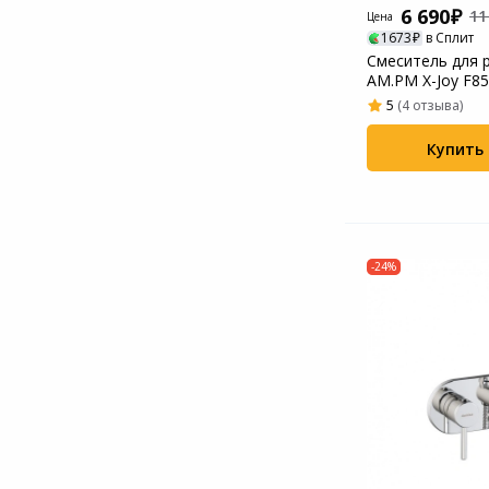
6 690
11
Цена
1673
в Сплит
Смеситель для 
AM.PM X-Joy F8
5
(4 отзыва)
Купить
-24%