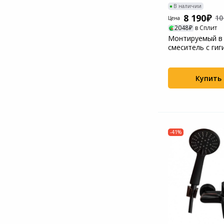
В наличии
8 190
10
Цена
2048
в Сплит
Монтируемый в 
смеситель с ги
душем RedBlu by 
Купить
-41%