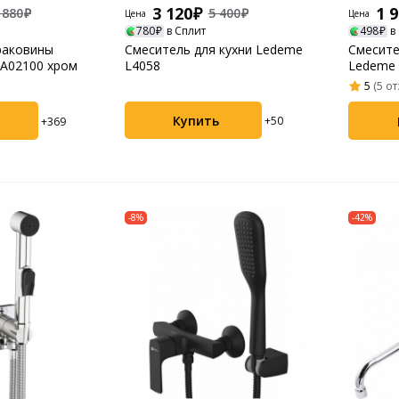
3 120
1 
 880
5 400
Цена
Цена
780
в Сплит
498
в
раковины
Смеситель для кухни Ledeme
Смесите
5A02100 хром
L4058
Ledeme 
5
(5 о
Купить
+50
+369
-8%
-42%