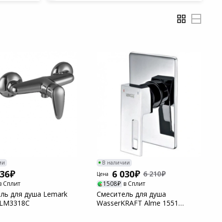
ии
В наличии
436
6 030
6 210
Цена
в Сплит
1508
в Сплит
ль для душа Lemark
Смеситель для душа
 LM3318C
WasserKRAFT Alme 1551
встраиваемый 9061543