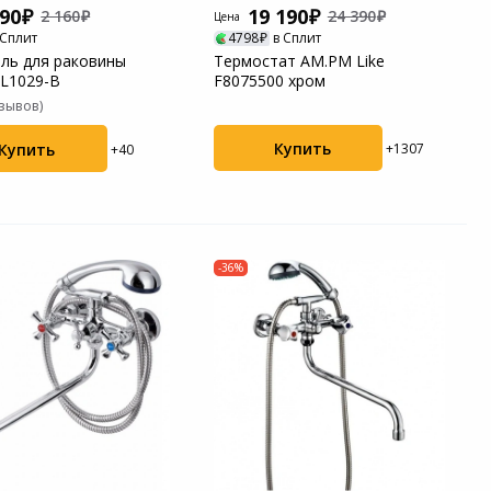
990
19 190
2 160
24 390
Цена
 Сплит
4798
в Сплит
ль для раковины
Термостат AM.PM Like
L1029-B
F8075500 хром
тзывов)
Купить
Купить
+1307
+40
-36%