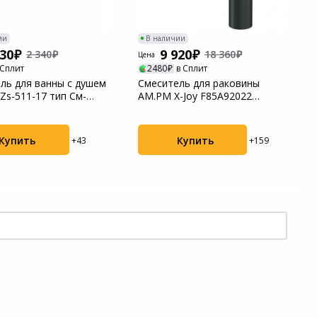
ии
В наличии
230
9 920
2 340
18 360
Цена
 Сплит
2480
в Сплит
ль для ванны с душем
Смеситель для раковины
Zs-511-17 тип См-
AM.PM X-Joy F85A92022
ШлА
черный
Купить
Купить
+43
+159