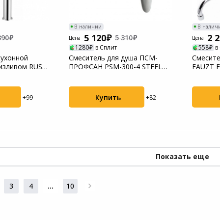
В наличии
В налич
5 120
2 
390
5 310
Цена
Цена
1280
в Сплит
558
в
кухонной
Смеситель для душа ПСМ-
Смесите
 изливом RUSH
ПРОФСАН PSM-300-4 STEEL
FAUZT F
тип См-ДшОНРШл
ВУДРН
Купить
+99
+82
Показать еще
3
4
...
10