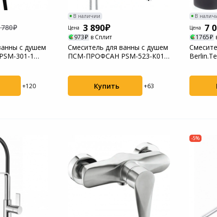
В наличии
В налич
3 890
7 
 780
Цена
Цена
973
в Сплит
1765
ванны с душем
Смеситель для ванны с душем
Смесите
PSM-301-1
ПСМ-ПРОФСАН PSM-523-К017
Berlin.T
.
ПЛЮС тип См...
черный ..
Купить
+120
+63
-5%