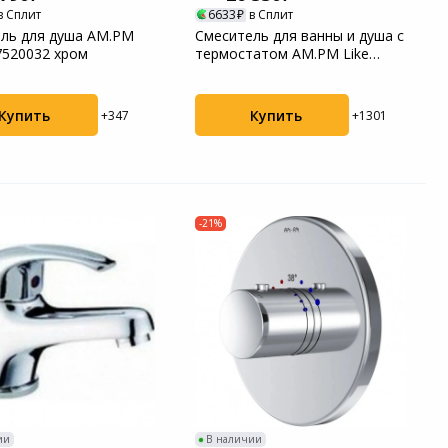
в Сплит
6633
в Сплит
ль для душа AM.PM
Смеситель для ванны и душа с
7520032 хром
термостатом AM.PM Like
F8050000 хро...
Купить
Купить
+347
+1301
-21%
ии
В наличии