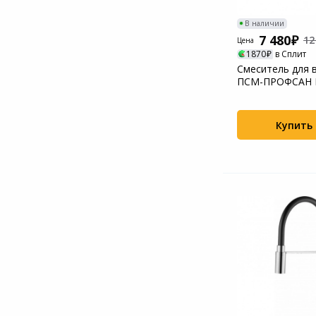
В наличии
7 480
12
Цена
1870
в Сплит
Смеситель для 
ПСМ-ПРОФСАН 
STEEL тип См-В..
Купить