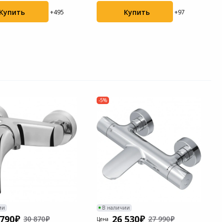
Купить
Купить
+495
+97
-5%
ии
В наличии
 790
26 530
30 870
27 990
Цена