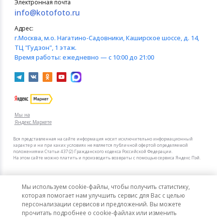
Электронная почта
info@kotofoto.ru
Адрес:
г.Москва
, м.о. Нагатино-Садовники, Каширское шоссе, д. 14,
ТЦ "Гудзон", 1 этаж.
Время работы:
ежедневно — с 10:00 до 21:00
Мы на
Яндекс.Маркете
Вся представленная на сайте информация носит исключительно информационный
характер и ни при каких условиях не является публичной офертой определяемой
положениями Статьи 437 (2) Гражданского кодекса Российской Федерации.
На этом сайте можно платить и производить возвраты с помощью сервиса Яндекс Пэй.
Мы в других городах
Мы используем cookie-файлы, чтобы получить статистику,
Санкт-Петербург
Москва
которая помогает нам улучшить сервис для Вас с целью
персонализации сервисов и предложений. Вы можете
прочитать подробнее о cookie-файлах или изменить
Интернет-гипермаркет актуальных товаров «КотоФото»