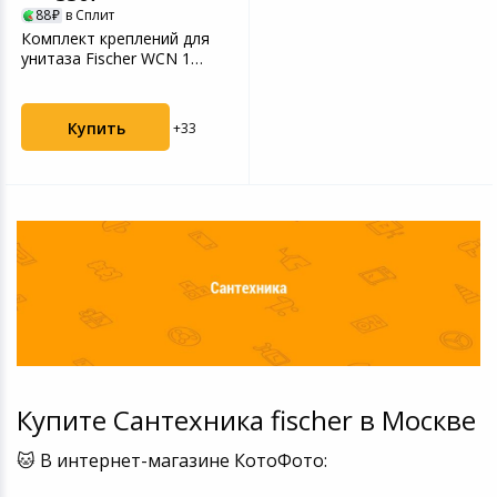
88
в Сплит
Игровые аксесс
Цифровые фото
Комплект креплений для
Товары для дачи и сада
унитаза Fischer WCN 1
Программное об
Устройства зву
(60561)
Музыкальные инструменты
Купить
+33
Канцтовары
Аксессуары
Системы безопасности
Торговое оборудование
Умный дом
Купите Сантехника fischer в Москве
Системы видеонаблюдения
🐱 В интернет-магазине КотоФото:
Уцененные товары