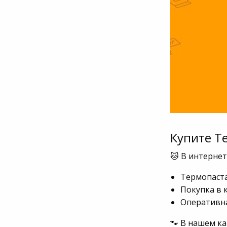
Купите Т
🐱 В интерне
Термопаста
Покупка в 
Оперативна
🐾 В нашем ка