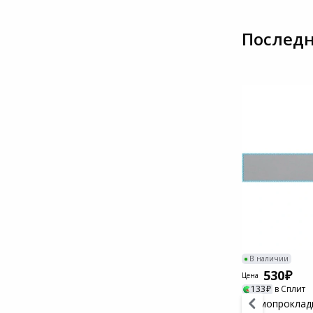
Системы
видеонаблюдения
Последн
Уцененные товары
-48%
В наличии
В наличии
360
530
690
Цена
Цена
90
в Сплит
133
в Сплит
D-2U3 для HDD
Термопаста ID-Cooling FROST X05
Термопрокладк