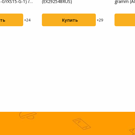
0-GYXS15-G-1) /
(EX292548RUS)
gramm (A
ть
Купить
+24
+29