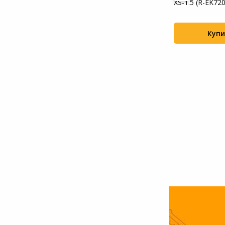
" (EX280445R...
5g
XS-1.5 (R-EK72
Deep...
Купить
Купи
+24
+28