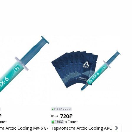
В наличии
В н
720
Цена
Цена
плит
180
в Сплит
14
а Arctic Cooling MX-6 8-
Термопаста Arctic Cooling ARCTIC
Терм