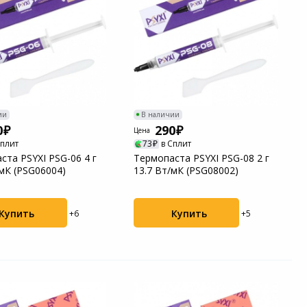
ии
В наличии
0
290
Цена
Сплит
73
в Сплит
ста PSYXI PSG-06 4 г
Термопаста PSYXI PSG-08 2 г
/мК (PSG06004)
13.7 Вт/мК (PSG08002)
Купить
Купить
+6
+5