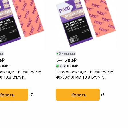
ии
В наличии
0
280
Цена
 Сплит
70
в Сплит
окладка PSYXI PSP05
Термопрокладка PSYXI PSP05
0 13.8 Вт/мК
40х80х1.0 мм 13.8 Вт/мК
08020)
(PSP05408010)
Купить
Купить
+7
+5