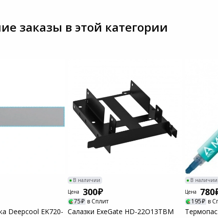
Пылесосы садовые
ие заказы в этой категории
Мотоблоки
В наличии
В наличии
300
780
Цена
Цена
75
в Сплит
195
в С
а Deepcool EK720-
Салазки ExeGate HD-22O13TBM
Термопаст