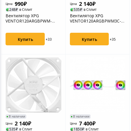
990
2 140
Цена
Цена
248
в Сплит
535
в Сплит
Вентилятор XPG
Вентилятор XPG
VENTOR120ARGBPWM-
VENTOR120ARGBPWM3C-
WHCWW
BKCWW (3-pack)
Купить
Купить
+33
+35
В наличии
В наличии
2 140
7 400
Цена
Цена
535
в Сплит
1850
в Сплит