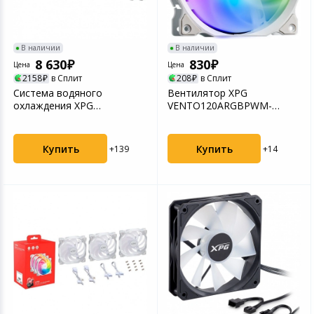
В наличии
В наличии
8 630
830
Цена
Цена
2158
в Сплит
208
в Сплит
Система водяного
Вентилятор XPG
охлаждения XPG
VENTO120ARGBPWM-
LEVANTEII360-WHCWW
WHCWW
Купить
Купить
+139
+14