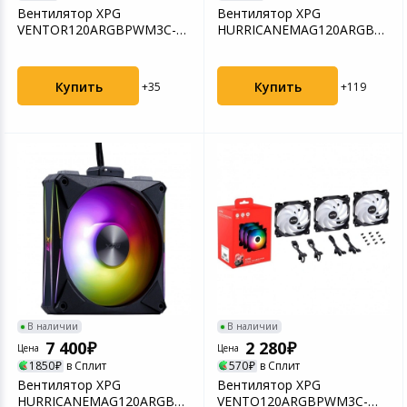
Вентилятор XPG
Вентилятор XPG
VENTOR120ARGBPWM3C-
HURRICANEMAG120ARGBPWM
WHCWW (3-pack)
WHCWW
Купить
Купить
+35
+119
В наличии
В наличии
7 400
2 280
Цена
Цена
1850
в Сплит
570
в Сплит
Вентилятор XPG
Вентилятор XPG
HURRICANEMAG120ARGBPWM4C-
VENTO120ARGBPWM3C-