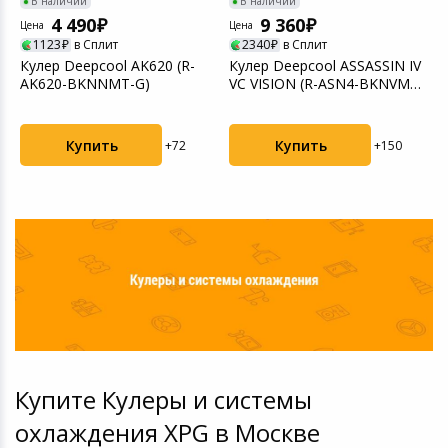
В наличии
В наличии
4 490
9 360
Цена
Цена
Ц
1123
в Сплит
2340
в Сплит
Кулер Deepсool AK620 (R-
Кулер Deepcool ASSASSIN IV
К
AK620-BKNNMT-G)
VC VISION (R-ASN4-BKNVMD-
2
G)
1
Купить
Купить
+72
+150
Купите Кулеры и системы
охлаждения XPG в Москве