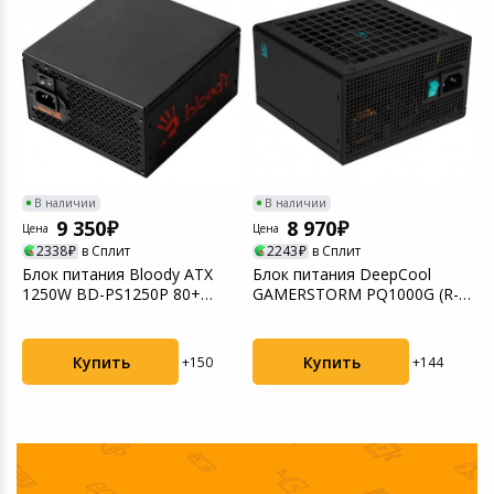
Игровые аксесс
Цифровые фото
Товары для дачи и сада
Программное об
Устройства зву
Музыкальные инструменты
Канцтовары
В наличии
В наличии
Аксессуары
9 350
8 970
Цена
Цена
Ц
2338
в Сплит
2243
в Сплит
Торговое оборудование
Блок питания Bloody ATX
Блок питания DeepCool
Б
1250W BD-PS1250P 80+
GAMERSTORM PQ1000G (R-
7
Platinum
PQA00G-FD0B-WGEU-V1)
Умный дом
Купить
Купить
+150
+144
Системы безопасности
Системы видеонаблюдения
Уцененные товары