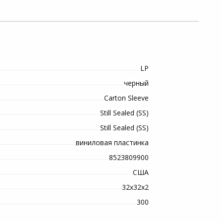
LP
черный
Carton Sleeve
Still Sealed (SS)
Still Sealed (SS)
виниловая пластинка
8523809900
США
32х32х2
300