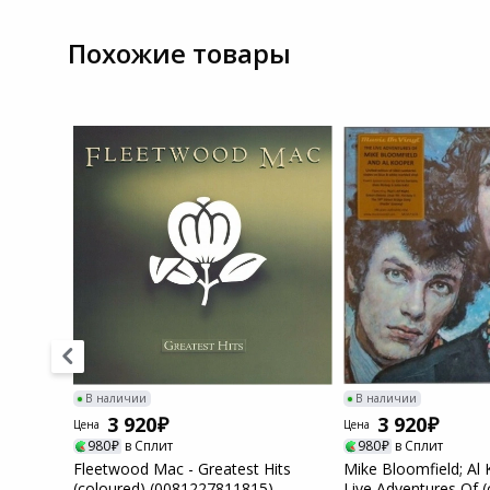
Системы
Похожие товары
видеонаблюдения
Уцененные товары
В наличии
В наличии
3 920
3 920
Цена
Цена
980
в Сплит
980
в Сплит
Help From
Fleetwood Mac - Greatest Hits
Mike Bloomfield; Al
)...
(coloured) (0081227811815)
Live Adventures Of (c