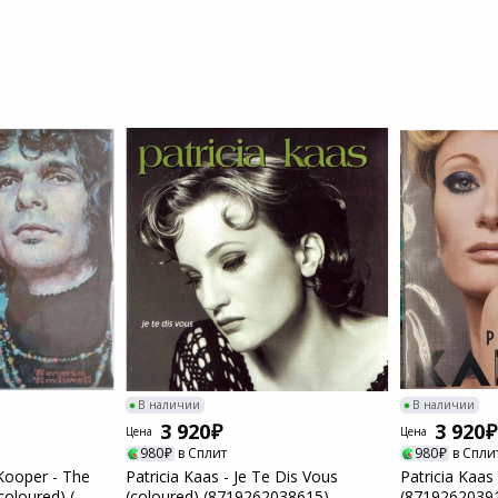
Пылесосы садовые
Мотоблоки
В наличии
В наличии
3 920
3 920
Цена
Цена
980
в Сплит
980
в Спли
 Kooper - The
Patricia Kaas - Je Te Dis Vous
Patricia Kaas
oloured) (...
(coloured) (8719262038615)
(87192620391