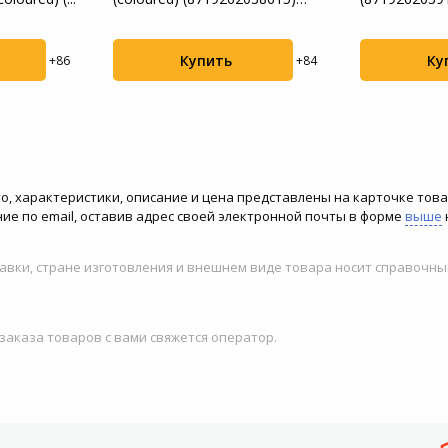
винило...
Купить
Ку
+86
+84
ото, характеристики, описание и цена представлены на карточке това
ие по email, оставив адрес своей электронной почты в форме
выше
авки, стране изготовления и внешнем виде товара носит справочны
 заказа товаров с вами свяжется оператор.