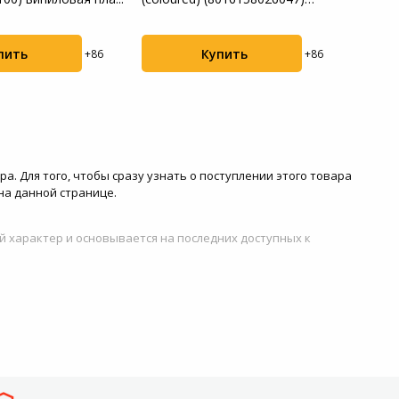
винило...
пласт
пить
Купить
+86
+86
ра. Для того, чтобы сразу узнать о поступлении этого товара
на данной странице.
й характер и основывается на последних доступных к