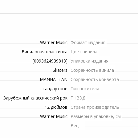
Серверные платформы
Пилы электрические
Рулетки строительные
Снегоуборочная техника
Шланги
Тостеры
Процессоры для серверов
Рубанки электрические
Триммеры и мотокосы
Сучкорезы
ение
Микроволновые печи
Станки
Опрыскиватели
Топоры
си
Warner Music
Формат издания
Строительные миксеры
Электропилы
Инвентарь для обработки
Виниловая пластинка
Цвет винила
почвы
[0093624939818]
Упаковка издания
Строительные степлеры
Комплектующие и
Skaters
аксессуары для триммеров
Сохранность винила
Системы полива
Строительные фены
MANHATTAN
Сохранность конверта
Гидроаккумуляторы для
стандартное
Тип носителя
Фрезеры
систем водоснабжения
Зарубежный классический рок
ТНВЭД
12 дюймов
Страна производитель
Шлифовальные машины
Канализационные
насосные установки
Warner Music
Размеры в упаковке, см
Шуруповерты сетевые
Вес, г.
Высоторезы