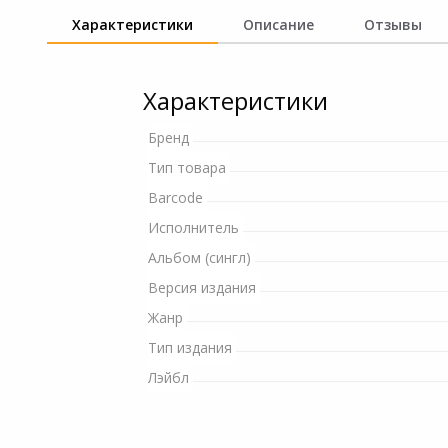
и ремонта
Характеристики
Описание
Отзывы
Светофильтры
Игровые аксессуары
Наручные часы
Цифровые фоторамки
Программное обеспеч
Характеристики
Товары для дачи и сада
Устройства звукозапи
Бренд
Музыкальные
Тип товара
инструменты
Barcode
Канцтовары
Исполнитель
Альбом (сингл)
Аксессуары
Версия издания
Жанр
Торговое оборудование
Тип издания
Умный дом
Лэйбл
Системы безопасности