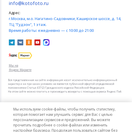
info@kotofoto.ru
Адрес:
г.Москва
, м.о. Нагатино-Садовники, Каширское шоссе, д. 14,
ТЦ "Гудзон", 1 этаж.
Время работы:
ежедневно — с 10:00 до 21:00
Мы на
Яндекс.Маркете
Вся представленная на сайте информация носит исключительно информационный
характер и ни при каких условиях не является публичной офертой определяемой
положениями Статьи 437 (2) Гражданского кодекса Российской Федерации.
На этом сайте можно платить и производить возвраты с помощью сервиса Яндекс Пэй.
Мы в других городах
Мы используем cookie-файлы, чтобы получить статистику,
Санкт-Петербург
Москва
которая помогает нам улучшить сервис для Вас с целью
персонализации сервисов и предложений. Вы можете
прочитать подробнее о cookie-файлах или изменить
Интернет-гипермаркет актуальных товаров «КотоФото»
настройки браузера. Продолжая пользоваться сайтом без
© 2008–2026. Все цены указаны в рублях РФ.