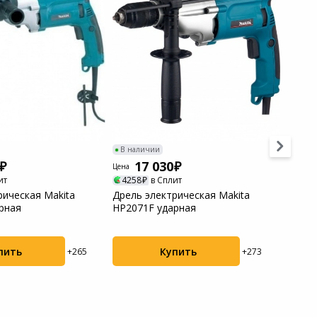
В наличии
В нал
17 030
1
Цена
Цена
ит
4258
в Сплит
4858
рическая Makita
Дрель электрическая Makita
Дрель
рная
HP2071F ударная
патро
(кей...
пить
Купить
+265
+273