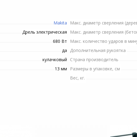
Пилы электрические
Рулетки строительные
Снегоуборочная техника
Шланги
Телекоммуникационные
Душевые штанги и
Минипечи
шкафы
Рубанки электрические
держатели
Триммеры и мотокосы
Сучкорезы
Makita
Макс. диаметр сверления (дере
ение
Плитки электрические
Станки
Дрель электрическая
Макс. диаметр сверления (бето
Опрыскиватели
Топоры
си
Микроволновые печи
680 Вт
Макс. количество ударов в мин
Строительные миксеры
Электропилы
Инвентарь для обработки
да
Дополнительная рукоятка
почвы
кулачковый
Страна производитель
Строительные степлеры
Комплектующие и
13 мм
Размеры в упаковке, см
аксессуары для триммеров
Системы полива
Строительные фены
Вес, кг.
Канализационные
Фрезеры
насосные установки
Шлифовальные машины
Высоторезы
Шуруповерты сетевые
Гидроаккумуляторы для
систем водоснабжения