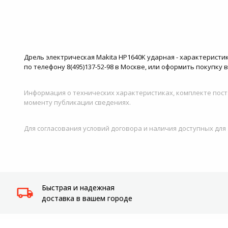
Дрель электрическая Makita HP1640K ударная - характеристик
по телефону 8(495)137-52-98 в Москве, или оформить покупку 
Информация о технических характеристиках, комплекте пост
моменту публикации сведениях.
Для согласования условий договора и наличия доступных для
Быстрая и надежная
доставка в вашем городе