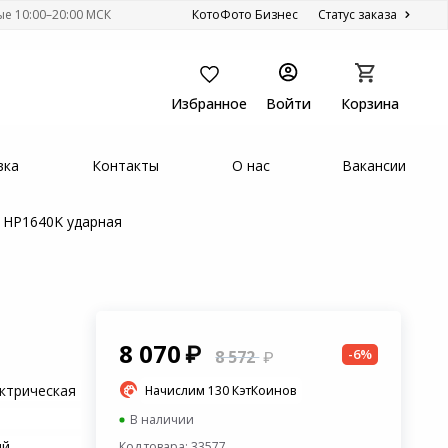
ые 10:00–20:00 МСК
КотоФото Бизнес
Статус заказа
Избранное
Войти
Корзина
вка
Контакты
О нас
Вакансии
a HP1640K ударная
8 070
-6%
8 572
ктрическая
Начислим 130 КэтКоинов
В наличии
ый
Код товара: 33577