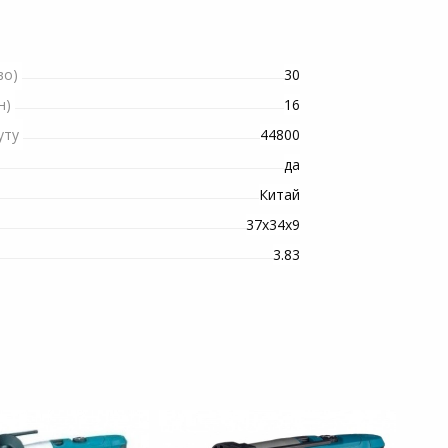
30
во)
16
н)
44800
уту
да
Китай
37х34х9
3.83