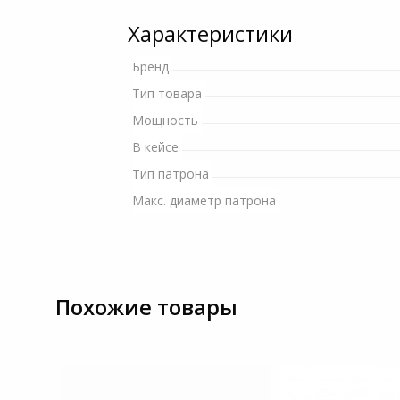
и ремонта
Светофильтры
Характеристики
Игровые аксессуары
Наручные часы
Бренд
Цифровые фоторамки
Программное обеспеч
Товары для дачи и сада
Тип товара
Устройства звукозапи
Мощность
Музыкальные
В кейсе
инструменты
Тип патрона
Макс. диаметр патрона
Канцтовары
Аксессуары
Системы безопасности
Похожие товары
Торговое оборудование
Умный дом