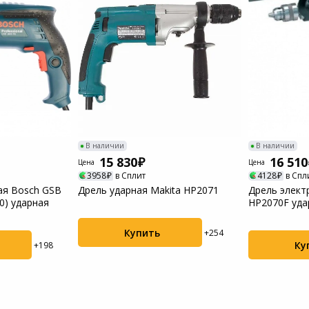
Пылесосы садовые
Мотоблоки
В наличии
В наличии
15 830
16 510
Цена
Цена
3958
в Сплит
4128
в Спл
ая Bosch GSB
Дрель ударная Makita HP2071
Дрель элект
0) ударная
HP2070F уда
Купить
+254
Ку
+198