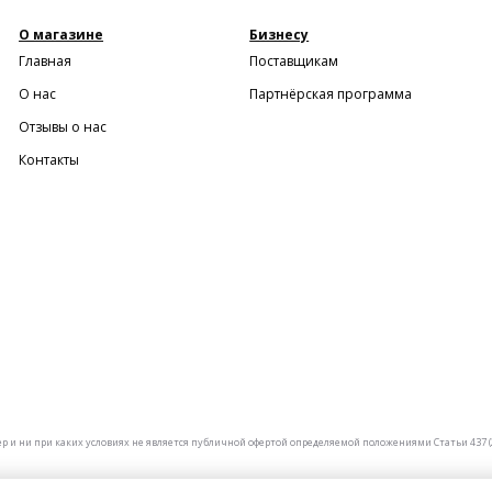
О магазине
Бизнесу
Главная
Поставщикам
О нас
Партнёрская программа
Отзывы о нас
Контакты
и ни при каких условиях не является публичной офертой определяемой положениями Статьи 437 (2