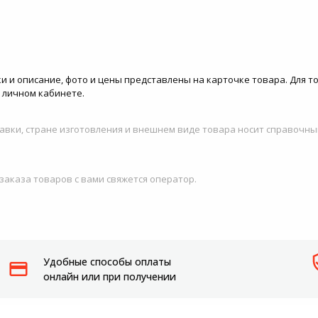
и и описание, фото и цены представлены на карточке товара. Для то
в личном кабинете.
авки, стране изготовления и внешнем виде товара носит справочны
 заказа товаров с вами свяжется оператор.
Удобные способы оплаты
онлайн или при получении