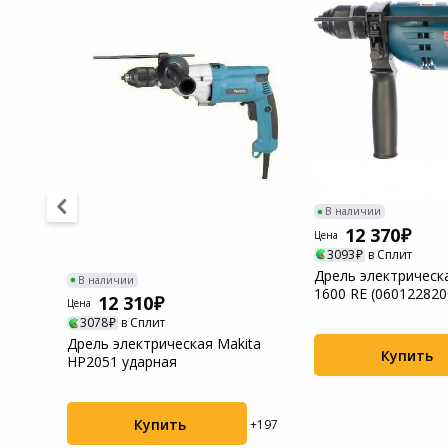
Системы
видеонаблюдения
Уцененные товары
В наличии
12 370
Цена
3093
в Сплит
18 Set
Дрель электрическ
В наличии
реверс
1600 RE (060122820
12 310
Цена
3078
в Сплит
Дрель электрическая Makita
Купить
+311
HP2051 ударная
Купить
+197