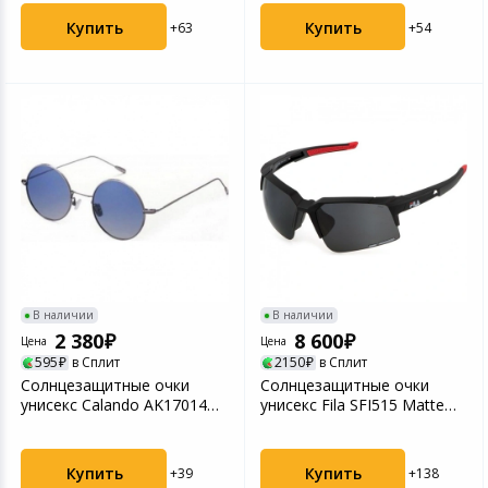
Купить
Купить
+63
+54
В наличии
В наличии
2 380
8 600
Цена
Цена
595
в Сплит
2150
в Сплит
Солнцезащитные очки
Солнцезащитные очки
унисекс Calando AK17014
унисекс Fila SFI515 Matte
C4 Gun/Blue (2000000...
Black (2SFI51567U2...
Купить
Купить
+39
+138