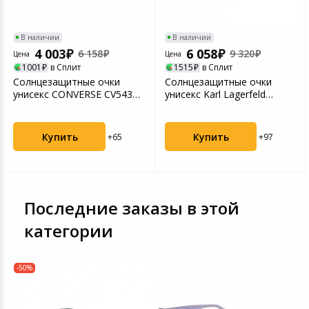
В наличии
В наличии
4 003
6 058
6 158
9 320
Цена
Цена
1001
в Сплит
1515
в Сплит
Солнцезащитные очки
Солнцезащитные очки
унисекс CONVERSE CV543S
унисекс Karl Lagerfeld
NORTH END BLACK CNS-...
KL6123S Grey (26123S5...
Купить
Купить
+65
+97
Последние заказы в этой
категории
-50%