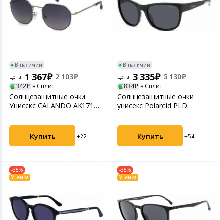
В наличии
В наличии
1 367
3 335
2 103
5 130
Цена
Цена
342
в Сплит
834
в Сплит
Солнцезащитные очки
Солнцезащитные очки
Унисекс CALANDO AK17163
унисекс Polaroid PLD
C3 SILVER/GREYCDO-20...
7051/S Matte Black (206...
Купить
Купить
+22
+54
-35%
-35%
Уценка
Уценка