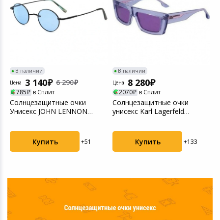
В наличии
В наличии
3 140
8 280
6 290
Цена
Цена
Ц
785
в Сплит
2070
в Сплит
Солнцезащитные очки
Солнцезащитные очки
С
Унисекс JOHN LENNON
унисекс Karl Lagerfeld
у
PEACE MATT
KLJ6147S Lavender (2K...
0
BLACK/BLUEJLN...
Купить
Купить
+51
+133