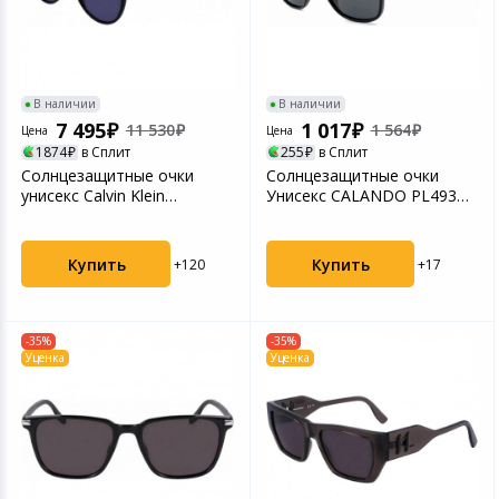
В наличии
В наличии
7 495
1 017
11 530
1 564
Цена
Цена
1874
в Сплит
255
в Сплит
Солнцезащитные очки
Солнцезащитные очки
унисекс Calvin Klein
Унисекс CALANDO PL493
CK23510S BLACK CKL-
C1 BLACK/SMOKECDO-
2235...
2000...
Купить
Купить
+120
+17
-35%
-35%
Уценка
Уценка