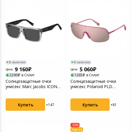
В наличии
В наличии
9 160
5 060
Цена
Цена
2290
в Сплит
1265
в Сплит
Солнцезащитные очки
Солнцезащитные очки
унисекс Marc Jacobs ICON
унисекс Polaroid PLD
096/S Grey Black (2...
6222/S Fuchsia (206894M...
Купить
Купить
+147
+81
-35%
Уценка