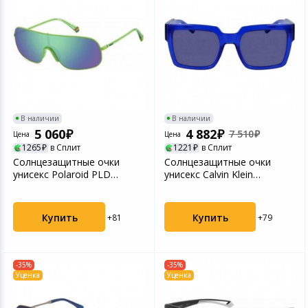
В наличии
В наличии
5 060
4 882
7 510
Цена
Цена
1265
в Сплит
1221
в Сплит
Солнцезащитные очки
Солнцезащитные очки
унисекс Polaroid PLD
унисекс Calvin Klein
6222/S Green (2068941ED...
CKJ23622S BLUE CKL-2236...
Купить
Купить
+81
+79
-35%
-35%
Уценка
Уценка