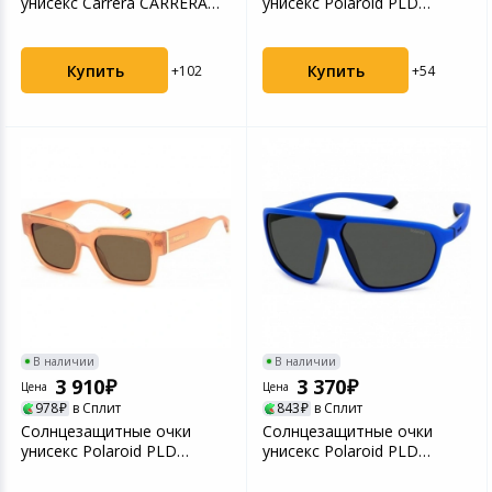
унисекс Carrera CARRERA
унисекс Polaroid PLD
2048T/S BLCKGREEN CA...
2151/S MT GRN PLD-
20645...
Купить
Купить
+102
+54
В наличии
В наличии
3 910
3 370
Цена
Цена
978
в Сплит
843
в Сплит
Солнцезащитные очки
Солнцезащитные очки
унисекс Polaroid PLD
унисекс Polaroid PLD
6198/S/X PEACH PLD-2056...
2142/S MT BL BLK PLD-20...