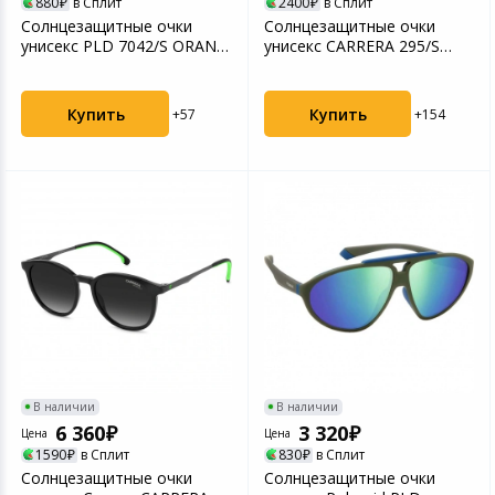
880
в Сплит
2400
в Сплит
Солнцезащитные очки
Солнцезащитные очки
унисекс PLD 7042/S ORANG
унисекс CARRERA 295/S
BK PLD-20512669I64M...
BLACK CAR-205389807589...
Купить
Купить
+57
+154
В наличии
В наличии
6 360
3 320
Цена
Цена
1590
в Сплит
830
в Сплит
Солнцезащитные очки
Солнцезащитные очки