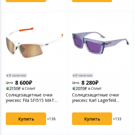
В наличии
В наличии
8 600
8 280
Цена
Цена
2150
в Сплит
2070
в Сплит
Солнцезащитные очки
Солнцезащитные очки
унисекс Fila SFI515 MAT
унисекс Karl Lagerfeld
White (2SFI515675WWX...
KLJ6147S Lavender (2K...
Купить
Купить
+138
+133