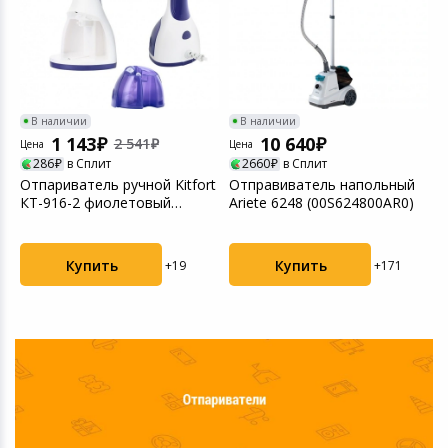
В наличии
В наличии
1 143
10 640
2 541
Цена
Цена
Ц
286
в Сплит
2660
в Сплит
t
Отпариватель ручной Kitfort
Отправиватель напольный
О
КТ-916-2 фиолетовый
Ariete 6248 (00S624800AR0)
в
хорошее состояни...
К
Купить
Купить
+19
+171