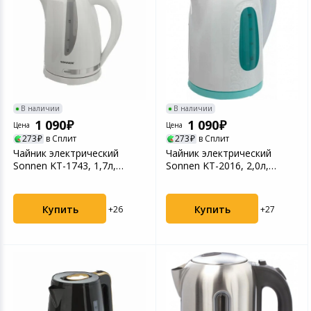
В наличии
В наличии
1 090
1 090
Цена
Цена
273
в Сплит
273
в Сплит
Чайник электрический
Чайник электрический
Sonnen KT-1743, 1,7л,
Sonnen KT-2016, 2,0л,
2200Вт, пластик, белы...
2200Вт, пластик, белы...
Купить
Купить
+26
+27