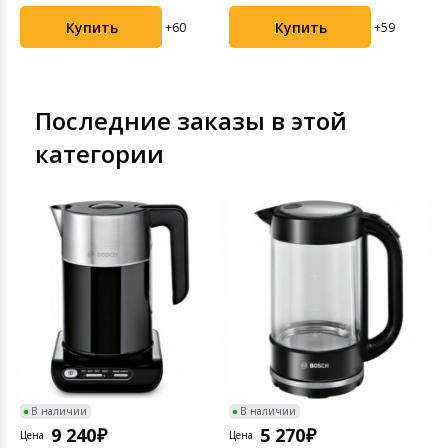
Купить
Купить
+60
+59
Последние заказы в этой
категории
rt
В наличии
В наличии
9 240
5 270
Цена
Цена
Ц