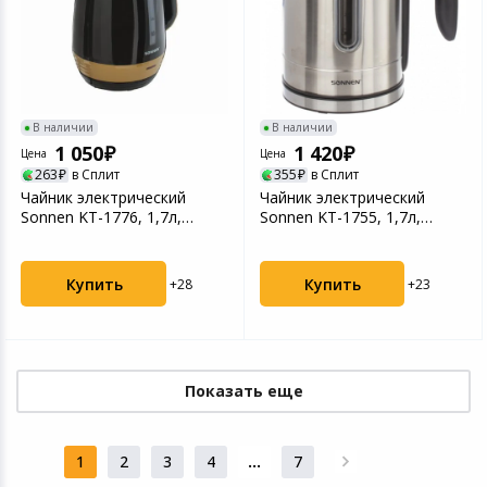
В наличии
В наличии
1 050
1 420
Цена
Цена
263
в Сплит
355
в Сплит
Чайник электрический
Чайник электрический
Sonnen KT-1776, 1,7л,
Sonnen KT-1755, 1,7л,
2200Вт, пластик, черн...
2200Вт, нержавеющая с...
Купить
Купить
+28
+23
Показать еще
1
2
3
4
...
7