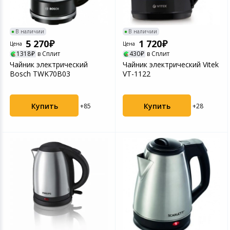
Устройства зву
Товары для дачи и сада
В наличии
В наличии
5 270
1 720
Цена
Цена
Музыкальные инструменты
1318
в Сплит
430
в Сплит
Чайник электрический
Чайник электрический Vitek
Канцтовары
Bosch TWK70B03
VT-1122
Аксессуары
Купить
Купить
+85
+28
Системы безопасности
Торговое оборудование
Умный дом
Системы видеонаблюдения
Уцененные товары