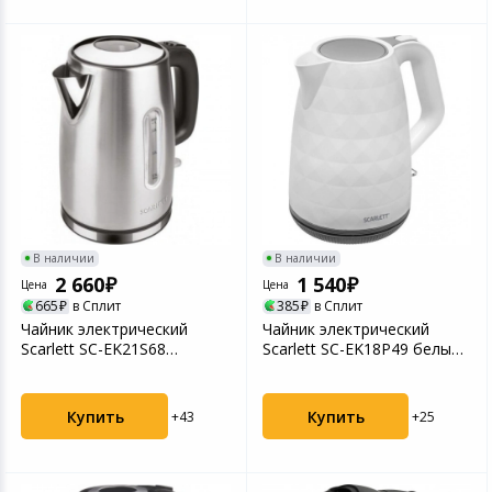
В наличии
В наличии
2 660
1 540
Цена
Цена
665
в Сплит
385
в Сплит
Чайник электрический
Чайник электрический
Scarlett SC-EK21S68
Scarlett SC-EK18P49 белый/
серебристый
серый
Купить
Купить
+43
+25