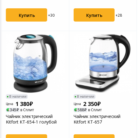
серебристый/черный
Купить
Купить
+30
+28
В наличии
В наличии
1 380
2 350
Цена
Цена
345
в Сплит
588
в Сплит
Чайник электрический
Чайник электрический
Kitfort КТ-654-1 голубой
Kitfort КТ-657