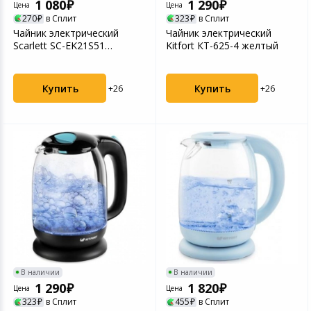
1 080
1 290
Цена
Цена
270
в Сплит
323
в Сплит
Чайник электрический
Чайник электрический
Scarlett SC-EK21S51
Kitfort КТ-625-4 желтый
нержавеющая сталь
Купить
Купить
+26
+26
В наличии
В наличии
1 290
1 820
Цена
Цена
323
в Сплит
455
в Сплит