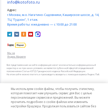
info@kotofoto.ru
Адрес:
г.Москва
, м.о. Нагатино-Садовники, Каширское шоссе, д. 14,
ТЦ "Гудзон", 1 этаж.
Время работы:
ежедневно — с 10:00 до 21:00
Мы на
Яндекс.Маркете
Вся представленная на сайте информация носит исключительно информационный
характер и ни при каких условиях не является публичной офертой определяемой
положениями Статьи 437 (2) Гражданского кодекса Российской Федерации.
На этом сайте можно платить и производить возвраты с помощью сервиса Яндекс Пэй.
Мы в других городах
Мы используем cookie-файлы, чтобы получить статистику,
Санкт-Петербург
Москва
которая помогает нам улучшить сервис для Вас с целью
персонализации сервисов и предложений. Вы можете
прочитать подробнее о cookie-файлах или изменить
Интернет-гипермаркет актуальных товаров «КотоФото»
настройки браузера. Продолжая пользоваться сайтом без
© 2008–2026. Все цены указаны в рублях РФ.