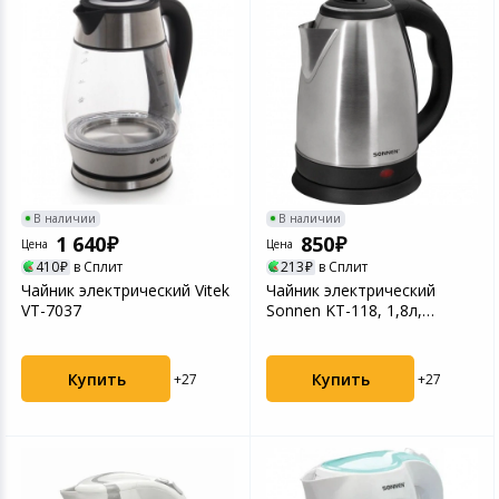
В наличии
В наличии
1 640
850
Цена
Цена
410
в Сплит
213
в Сплит
Чайник электрический Vitek
Чайник электрический
VT-7037
Sonnen KT-118, 1,8л,
1500Вт, нержавеющая ст...
Купить
Купить
+27
+27