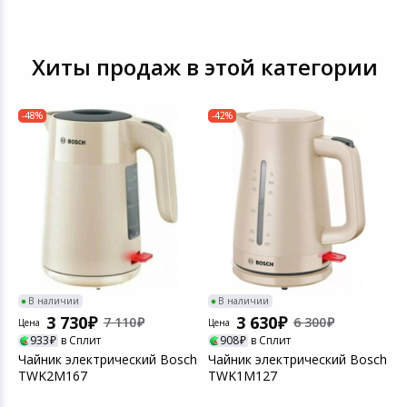
Хиты продаж в этой категории
-48%
-42%
ch
В наличии
В наличии
3 730
3 630
7 110
6 300
Цена
Цена
Ц
933
в Сплит
908
в Сплит
Чайник электрический Bosch
Чайник электрический Bosch
Ч
TWK2M167
TWK1M127
T