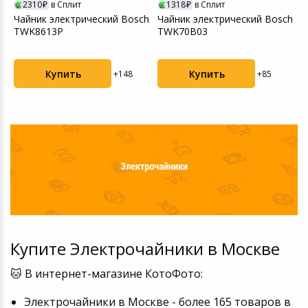
2310
в Сплит
1318
в Сплит
Чайник электрический Bosch
Чайник электрический Bosch
Ч
TWK8613P
TWK70B03
T
Купить
Купить
+148
+85
Купите Электрочайники в Москве
🐱 В интернет-магазине КотоФото:
Электрочайники в Москве - более 165 товаров в