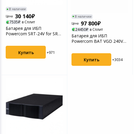
Игровые аксесс
Цифровые фото
В наличии
Товары для дачи и сада
30 140
Цена
В наличии
Программное об
Устройства зву
7535
в Сплит
97 800
Цена
Музыкальные инструменты
Батарея для ИБП
24450
в Сплит
Powercom SRT-24V for SRT-
Батарея для ИБП
1000A
Powercom BAT VGD 240V
Канцтовары
RM VRT10K 240В 9Ач для
VRT...
Купить
+971
Аксессуары
Купить
+3034
Системы безопасности
Торговое оборудование
Умный дом
Системы видеонаблюдения
Уцененные товары