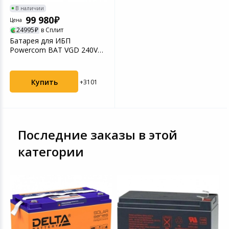
В наличии
99 980
Цена
24995
в Сплит
Батарея для ИБП
Powercom BAT VGD 240V
RM VRT10K 240В 9Ач для
MRT...
Купить
+3101
Последние заказы в этой
категории