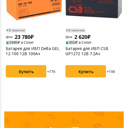
В наличии
В наличии
23 780
2 620
Цена
Цена
5945
в Сплит
655
в Сплит
Батарея для ИБП Delta GEL
Батарея для ИБП CSB
12-100 12В 100Ач
GP1272 12В 7.2Ач
Ц
Б
Купить
Купить
+776
+106
H